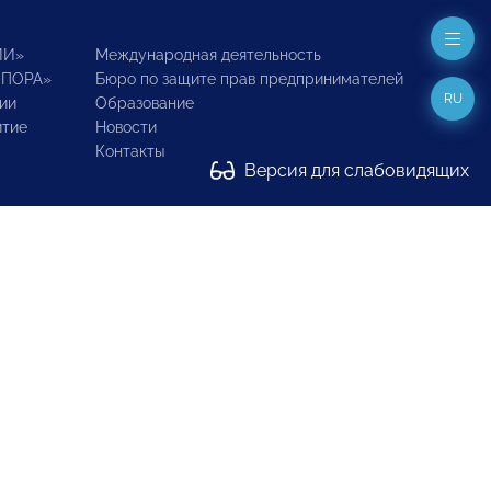
ИИ»
Международная деятельность
ОПОРА»
Бюро по защите прав предпринимателей
RU
ии
Образование
итие
Новости
Контакты
Версия для слабовидящих