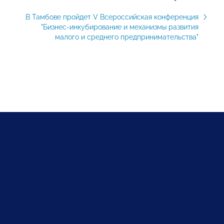
В Тамбове пройдет V Всероссийская конференция
"Бизнес-инкубирование и механизмы развития
малого и среднего предпринимательства"