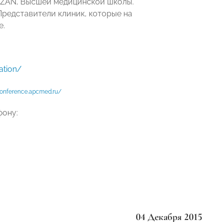
AZAN, Высшей медицинской школы.
Представители клиник, которые на
е.
ation/
conference.apcmed.ru/
фону:
04 Декабря 2015