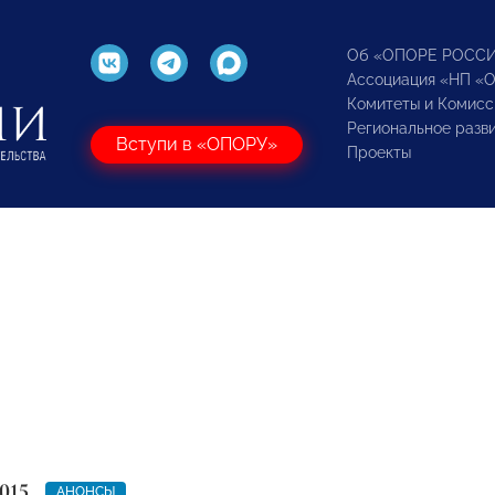
Об «ОПОРЕ РОСС
Ассоциация «НП «
Комитеты и Комисс
Региональное разв
Вступи в «ОПОРУ»
Проекты
015
АНОНСЫ