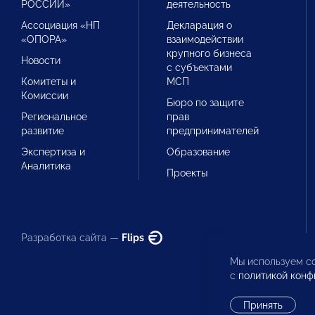
РОССИИ»
деятельность
Ассоциация «НП
Декларация о
«ОПОРА»
взаимодействии
крупного бизнеса
Новости
с субъектами
Комитеты и
МСП
Комиссии
Бюро по защите
Региональное
прав
развитие
предпринимателей
Экспертиза и
Образование
Аналитика
Проекты
Разработка сайта —
Flips
Мы используем co
с
политикой конф
Принять