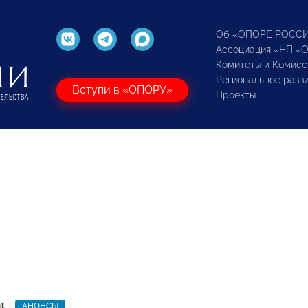
Об «ОПОРЕ РОСС
Ассоциация «НП «
Комитеты и Комисс
Региональное разв
Вступи в «ОПОРУ»
Проекты
4
АНОНСЫ