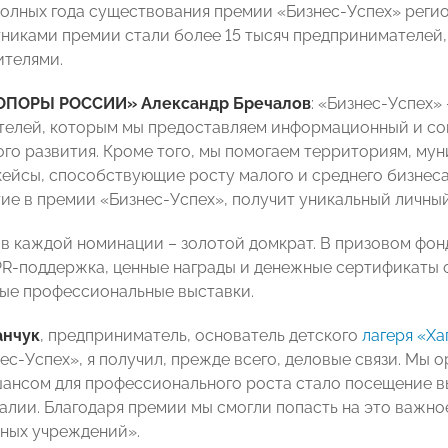
полных года существования премии «Бизнес-Успех» реги
тниками премии стали более 15 тысяч предпринимателей
телями.
ОПОРЫ РОССИИ» Александр Бречалов
:
«Бизнес-Успех» 
елей, которым мы предоставляем информационный и соц
ого развития. Кроме того, мы помогаем территориям, м
кейсы, способствующие росту малого и среднего бизне
тие в премии «Бизнес-Успех», получит уникальный личн
 в каждой номинации – золотой домкрат. В призовом фон
PR-поддержка, ценные награды и денежные сертификаты о
ые профессиональные выставки.
анчук
, предприниматель, основатель детского
лагеря «Ха
ес-Успех», я получил, прежде всего, деловые связи. Мы 
ансом для профессионального роста стало посещение вы
галии. Благодаря премии мы смогли попасть на это важно
ьных учреждений»
.