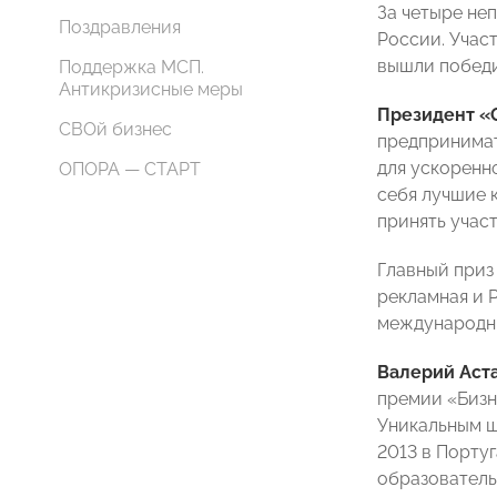
За четыре не
Поздравления
России. Учас
вышли победи
Поддержка МСП.
Антикризисные меры
Президент «
СВОй бизнес
предпринимат
для ускоренн
ОПОРА — СТАРТ
себя лучшие 
принять учас
Главный приз
рекламная и 
международн
Валерий Аст
премии «Бизн
Уникальным ш
2013 в Порту
образовател