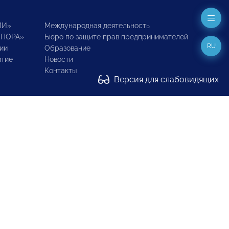
ИИ»
Международная деятельность
ОПОРА»
Бюро по защите прав предпринимателей
RU
ии
Образование
итие
Новости
Контакты
Версия для слабовидящих