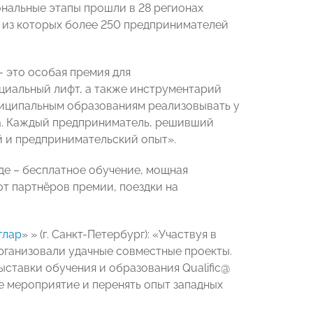
ональные этапы прошли в 28 регионах
, из которых более 250 предпринимателей
- это особая премия для
иальный лифт, а также инструментарий
униципальным образованиям реализовывать у
са. Каждый предприниматель, решивший
ый и предпринимательский опыт»
.
де – бесплатное обучение, мощная
т партнёров премии, поездки на
глар
» » (г. Санкт-Петербург):
«Участвуя в
организовали удачные совместные проекты.
ставки обучения и образования Qualific@
е мероприятие и перенять опыт западных