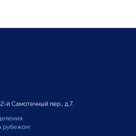
 2-й Самотечный пер., д.7.
деления
а рубежом