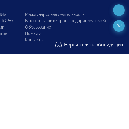
ИИ»
Международная деятельность
ОПОРА»
Бюро по защите прав предпринимателей
RU
ии
Образование
итие
Новости
Контакты
Версия для слабовидящих