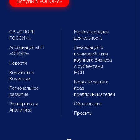
Вступи в «ОПОРУ»
Об «ОПОРЕ
Международная
РОССИИ»
деятельность
Ассоциация «НП
Декларация о
«ОПОРА»
взаимодействии
крупного бизнеса
Новости
с субъектами
Комитеты и
МСП
Комиссии
Бюро по защите
Региональное
прав
развитие
предпринимателей
Экспертиза и
Образование
Аналитика
Проекты