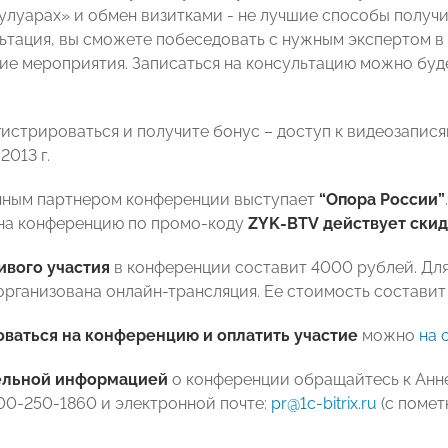
улуарах» и обмен визитками - не лучшие способы получи
ьтация, вы сможете побеседовать с нужным экспертом в
ние мероприятия. Записаться на консультацию можно бу
гистрироваться и получите бонус – доступ к видеозапис
2013 г.
ным партнером конференции выступает
“Опора России”
на конференцию по промо-коду
ZYK-BTV
действует
скид
ивого участия
в конференции составит 4000 рублей. Для
 организована онлайн-трансляция. Ее стоимость составит
ваться на конференцию и оплатить участие
можно
на 
ельной информацией
о конференции обращайтесь к Анн
00-250-1860 и электронной почте:
pr@1c-bitrix.ru
(с помет