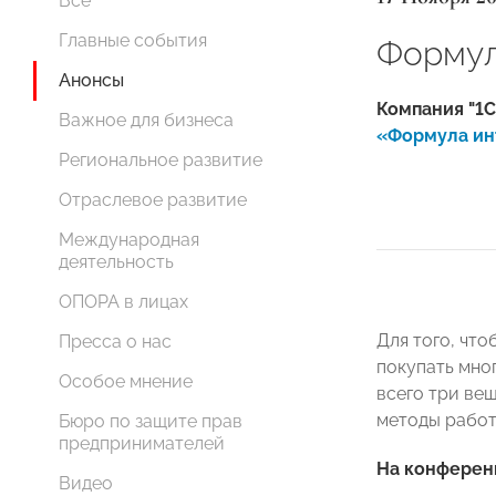
Все
Главные события
Формул
Анонсы
Компания "1С
Важное для бизнеса
«Формула ин
Региональное развитие
Отраслевое развитие
Международная
деятельность
ОПОРА в лицах
Для того, чт
Пресса о нас
покупать мног
Особое мнение
всего три ве
методы работ
Бюро по защите прав
предпринимателей
На конферен
Видео