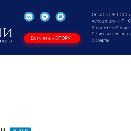
Об «ОПОРЕ РОСС
Ассоциация «НП «
Комитеты и Комисс
Региональное разв
Вступи в «ОПОРУ»
Проекты
14
АНОНСЫ