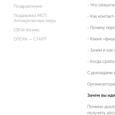
- Что обязате
Поздравления
Поддержка МСП.
- Как контак
Антикризисные меры
- Почему пер
СВОй бизнес
- Какие «фиш
ОПОРА — СТАРТ
- Зачем и как
- Когда сраб
С докладами в
Организатора
Зачем вы ид
Помимо докла
получить абс