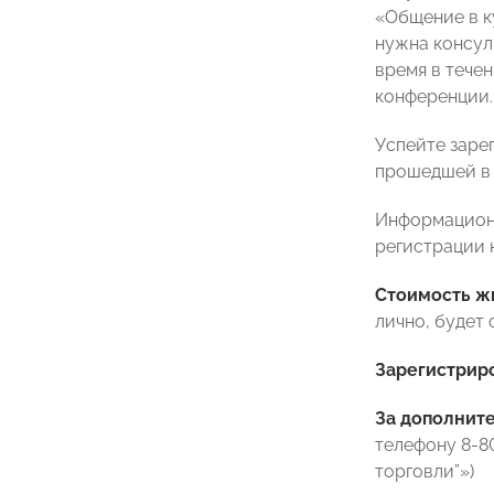
«Общение в к
нужна консул
время в тече
конференции.
Успейте заре
прошедшей в 
Информацион
регистрации 
Стоимость ж
лично, будет
Зарегистриро
За дополнит
телефону 8-8
торговли”»)