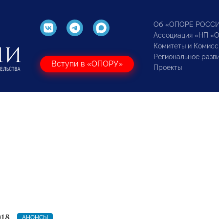
Об «ОПОРЕ РОСС
Ассоциация «НП «
Комитеты и Комисс
Региональное разв
Вступи в «ОПОРУ»
Проекты
018
АНОНСЫ