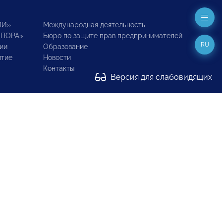
ИИ»
Международная деятельность
ОПОРА»
Бюро по защите прав предпринимателей
RU
ии
Образование
итие
Новости
Контакты
Версия для слабовидящих