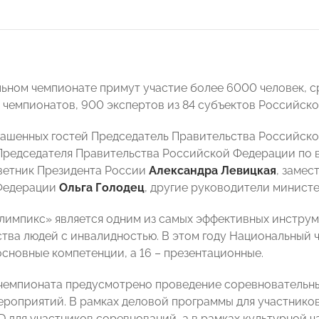
льном чемпионате примут участие более 6000 человек, 
 чемпионатов, 900 экспертов из 84 субъектов Российск
лашенных гостей Председатель Правительства Российс
Председателя Правительства Российской Федерации по
оветник Президента России
Александра Левицкая
, замес
Федерации
Ольга Голодец
, другие руководители министе
лимпикс» является одним из самых эффективных инструм
тва людей с инвалидностью. В этом году Национальный ч
основные компетенции, а 16 – презентационные.
чемпионата предусмотрено проведение соревновательны
ероприятий. В рамках деловой программы для участников
D для участников соревнований, а в рамках культурной ч