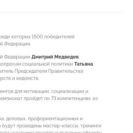
среди которых 1500 победителей
ой Федерации.
кой Федерации
Дмитрий Медведев
,
 вопросам социальной политики
Татьяна
титель Председателя Правительства
рств и ведомств.
ентов для мотивации, социализации и
емпионат пройдет по 73 компетенциям, из
х, деловых, профориентационных и
 будут проведены мастер-классы, тренинги
асти участники посетят культурные объекты