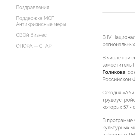
Поздравления
Поддержка МСП.
Антикризисные меры
СВОй бизнес
В IV Национа
региональных
ОПОРА — СТАРТ
В числе приг
заместитель 
Голикова
, с
Российской 
Сегодня «Аби
трудоустройс
которых 57 - 
В программе 
культурных м
в формате TE