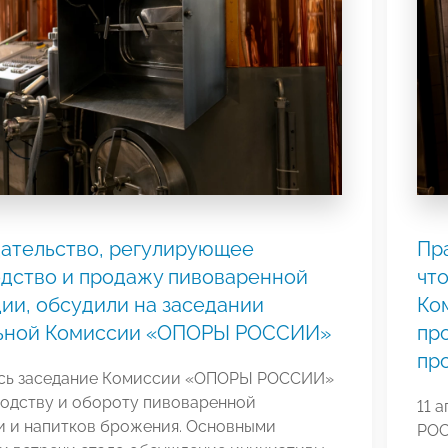
ательство, регулирующее
Пр
дство и продажу пивоваренной
чт
ии, обсудили на заседании
Ко
ьной Комиссии «ОПОРЫ РОССИИ»
пр
пр
сь заседание Комиссии «ОПОРЫ РОССИИ»
водству и обороту пивоваренной
11 
и и напитков брожения. Основными
РОС