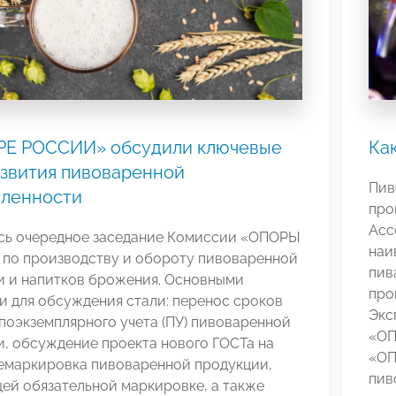
РЕ РОССИИ» обсудили ключевые
Как
звития пивоваренной
Пив
ленности
про
Асс
сь очередное заседание Комиссии «ОПОРЫ
наи
по производству и обороту пивоваренной
пив
и и напитков брожения. Основными
про
 для обсуждения стали: перенос сроков
Экс
поэкземплярного учета (ПУ) пивоваренной
«ОП
, обсуждение проекта нового ГОСТа на
«ОП
ремаркировка пивоваренной продукции,
пив
ей обязательной маркировке, а также