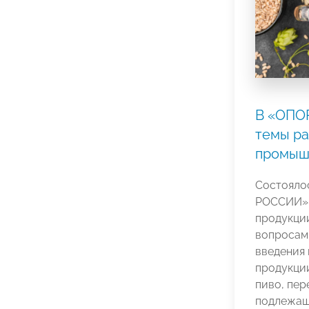
В «ОПО
темы ра
промыш
Состояло
РОССИИ» 
продукци
вопросами
введения 
продукции
пиво, пе
подлежащ