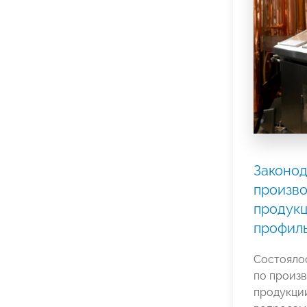
Законод
произво
продукц
профил
Состояло
по произ
продукци