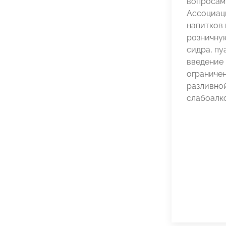
вопросам
Ассоциац
напитков
розничну
сидра, пу
введение 
ограниче
разливно
слабоалк