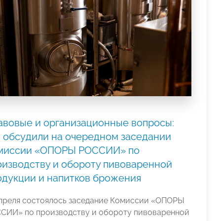
авовые и организационные вопросы:
о обсудили на очередном заседании
миссии «ОПОРЫ РОССИИ» по
оизводству и обороту пивоваренной
одукции и напитков брожения
апреля состоялось заседание Комиссии «ОПОРЫ
СИИ» по производству и обороту пивоваренной