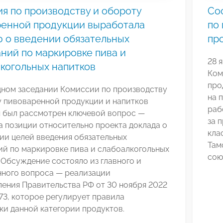
я по производству и обороту
Со
ренной продукции выработала
по
 о введении обязательных
пр
ний по маркировке пива и
28 
когольных напитков
Ком
про
дном заседании Комиссии по производству
на 
у пивоваренной продукции и напитков
раб
 был рассмотрен ключевой вопрос —
за 
 позиции относительно проекта доклада о
кла
ии целей введения обязательных
Там
ий по маркировке пива и слабоалкогольных
сою
 Обсуждение состояло из главного и
нного вопроса — реализации
ения Правительства РФ от 30 ноября 2022
73, которое регулирует правила
и данной категории продуктов.