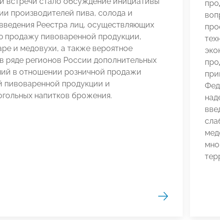
и встречи стало обсуждение инициативы
про
ии производителей пива, солода и
воп
 введения Реестра лиц, осуществляющих
про
ю продажу пивоваренной продукции,
тех
аре и медовухи, а также вероятное
эко
в ряде регионов России дополнительных
про
ний в отношении розничной продажи
при
й пивоваренной продукции и
Фед
огольных напитков брожения.
над
вве
сла
мед
мно
тер