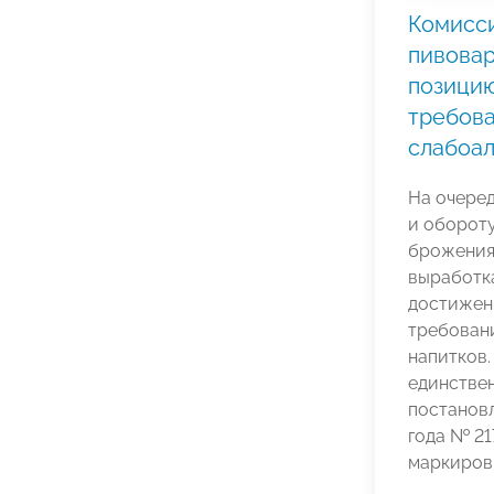
Комисси
пивова
позицию
требова
слабоал
На очере
и оборот
брожения
выработка
достижен
требован
напитков.
единстве
постановл
года № 21
маркировк