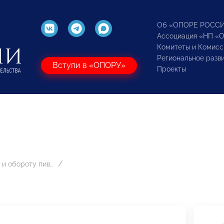
Об «ОПОРЕ РОСС
Ассоциация «НП «
Комитеты и Комисс
Региональное разв
Вступи в «ОПОРУ»
Проекты
Производству и обороту пивоваренной продукции и напитков брожения