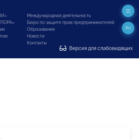
ИИ»
Международная деятельность
ОПОРА»
Бюро по защите прав предпринимателей
RU
ии
Образование
итие
Новости
Контакты
Версия для слабовидящих