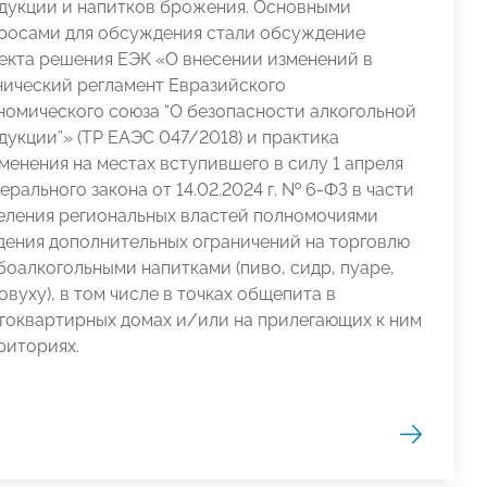
дукции и напитков брожения. Основными
росами для обсуждения стали обсуждение
екта решения ЕЭК «О внесении изменений в
нический регламент Евразийского
номического союза “О безопасности алкогольной
дукции”» (ТР ЕАЭС 047/2018) и практика
менения на местах вступившего в силу 1 апреля
ерального закона от 14.02.2024 г. № 6-ФЗ в части
еления региональных властей полномочиями
дения дополнительных ограничений на торговлю
боалкогольными напитками (пиво, сидр, пуаре,
овуху), в том числе в точках общепита в
гоквартирных домах и/или на прилегающих к ним
риториях.