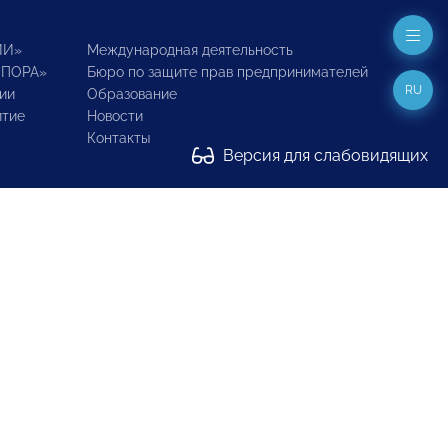
ИИ»
Международная деятельность
ОПОРА»
Бюро по защите прав предпринимателей
RU
ии
Образование
итие
Новости
Контакты
Версия для слабовидящих