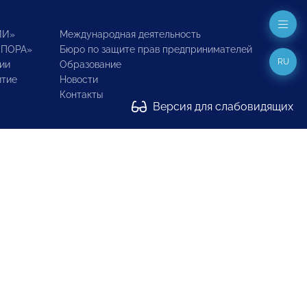
ИИ»
Международная деятельность
ОПОРА»
Бюро по защите прав предпринимателей
RU
ии
Образование
итие
Новости
Контакты
Версия для слабовидящих