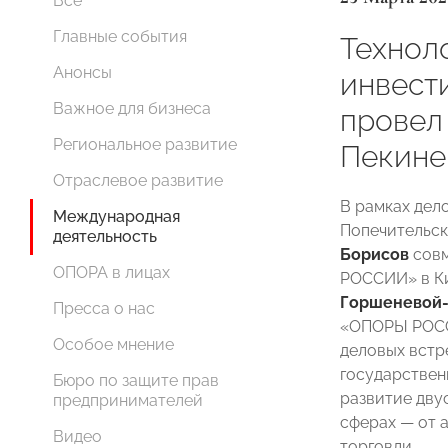
Все
Главные события
Техноло
Анонсы
инвест
Важное для бизнеса
провел
Региональное развитие
Пекине
Отраслевое развитие
В рамках дел
Международная
Попечительс
деятельность
Борисов
совм
ОПОРА в лицах
РОССИИ» в Ки
Горшеневой
Пресса о нас
«ОПОРЫ РО
Особое мнение
деловых встр
государствен
Бюро по защите прав
развитие дву
предпринимателей
сферах — от 
Видео
торговли.