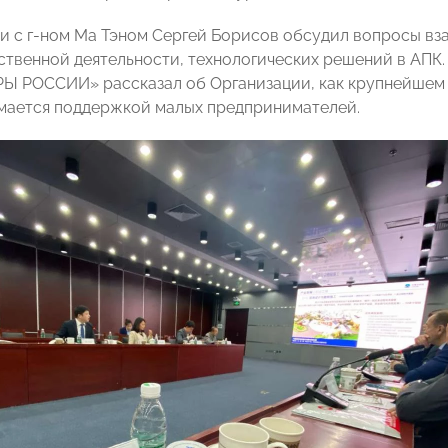
чи с г-ном Ма Тэном Сергей Борисов обсудил вопросы вз
ственной деятельности, технологических решений в АПК.
Ы РОССИИ» рассказал об Организации, как крупнейшем
мается поддержкой малых предпринимателей.