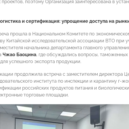
 проектов, поэтому Организация заинтересована в уста
огистика и сертификация: упрощение доступа на рынк
реча прошла в Национальном Комитете по экономическом
ву Китайской исследовательской ассоциации ВТО при у
аместителя начальника департамента главного управлени
на
Чжао Баоцина
, где обсуждались вопросы, таможенных
для успешного экспорта продукции.​
кации продолжила встреча с заместителем директора Ц
довательского института по инспекции и карантину г-ж
ификации российских продуктов питания и биологически 
ектронные торговые площадки.