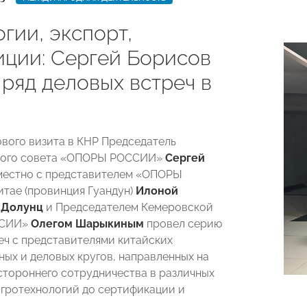
гии, экспорт,
иции: Сергей Борисов
 ряд деловых встреч в
ового визита в КНР Председатель
кого совета «ОПОРЫ РОССИИ»
Сергей
естно с представителем «ОПОРЫ
тае (провинция Гуандун)
Илоной
-Долунц
и Председателем Кемеровской
ССИИ»
Олегом Шарыкиным
провел серию
еч с представителями китайских
ных и деловых кругов, направленных на
стороннего сотрудничества в различных
агротехнологий до сертификации и