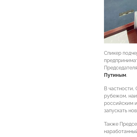
Спикер подче
предпринимат
Председател
Путиным
.
В частности,
рубежом, наи
российским и
запускать но
Также Предсе
наработанный