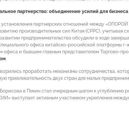
альное партнерство: объединение усилий для бизнеса
 установления партнерских отношений между «ОПОРОЙ
азвитию производительных сил Китая (CPPC), учитывая сх
развитии предпринимательства обсудили в ходе заверш
пециального офиса китайско-российской платформы г
м офиса и бывшим главным представителем Торгово-про
ном
.
ворились проработать механизмы сотрудничества, котор
ую привлекательность двух стран для малых предприним
 Борисова в Пекин стал очередным шагом к углублению р
И» выступает активным участником укрепления междун