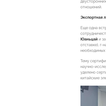
двусторонних
отношений.
Экспортная л
Еще одна вст
сотрудничест
Юаньцай
и з
отставке), г-
необходимых 
Тему сертифи
научно-иссле
уделено серт
китайские эл