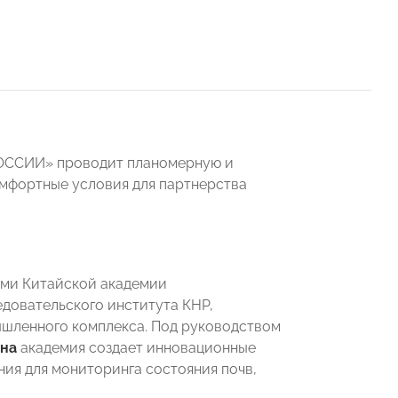
РОССИИ» проводит планомерную и
мфортные условия для партнерства
ями Китайской академии
довательского института КНР,
ышленного комплекса. Под руководством
эна
академия создает инновационные
ия для мониторинга состояния почв,