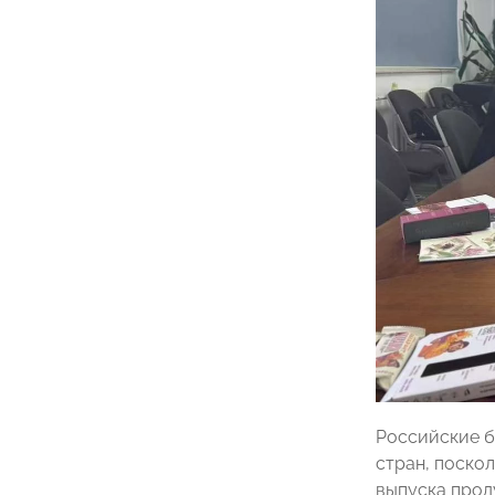
Российские б
стран, поско
выпуска прод