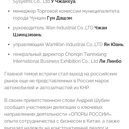
Sysyems Co., Ltd
У Чжанхуа
;
менеджер Торговой комиссии муниципалитета
города Чунцин
Гун Дашэн
;
руководитель Wan Industrial Co.,LTD
Чжан
Цзинцзюань
;
управляющий WanWan Industrial Co.,LTD
Ян Юань
;
генеральный директор Chonqin Tiannxiang
International Business Exhibition Co., Ltd
Ли Линбо
.
Главной темой встречи стал выход на российских
рынок еще не представленных в России марок
автомобилей и автозапчастей из КНР.
В своем приветственном слове Андрей Шубин
сообщил участникам делегации о ключевых
направлениях деятельности «ОПОРЫ РОССИИ»,
опыте сотрудничества с бизнесом в Китае, а также
выразил надежду на конструктивный диалог и