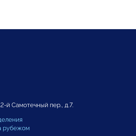
 2-й Самотечный пер., д.7.
деления
а рубежом