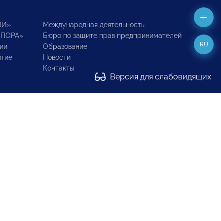
ИИ»
Международная деятельность
ОПОРА»
Бюро по защите прав предпринимателей
RU
ии
Образование
итие
Новости
Контакты
Версия для слабовидящих