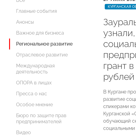
Все
КУРГАНСКАЯ О
Главные события
Заурал
Анонсы
узнали,
Важное для бизнеса
социал
Региональное развитие
предпр
Отраслевое развитие
грант в
Международная
деятельность
рублей
ОПОРА в лицах
В Кургане пр
Пресса о нас
развитие соц
Особое мнение
спикерами ко
Курганской 
Бюро по защите прав
обучающий се
предпринимателей
социальными
Видео