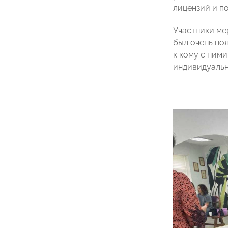
лицензий и п
Участники ме
был очень по
к кому с ними
индивидуальн