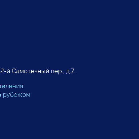
 2-й Самотечный пер., д.7.
деления
а рубежом