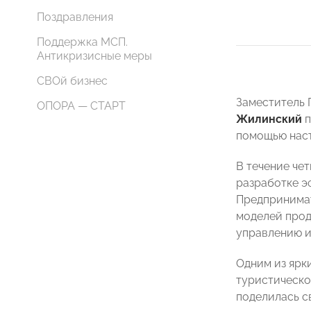
Поздравления
Поддержка МСП.
Антикризисные меры
СВОй бизнес
Заместитель 
ОПОРА — СТАРТ
Жилинский
п
помощью наст
В течение че
разработке э
Предпринимат
моделей прод
управлению и
Одним из ярк
туристическо
поделилась с