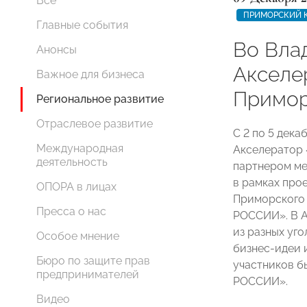
Все
ПРИМОРСКИЙ 
Главные события
Во Вла
Анонсы
Акселе
Важное для бизнеса
Примор
Региональное развитие
Отраслевое развитие
С 2 по 5 дек
Международная
Акселератор
деятельность
партнером ме
в рамках про
ОПОРА в лицах
Приморского 
Пресса о нас
РОССИИ». В А
из разных уг
Особое мнение
бизнес-идеи 
Бюро по защите прав
участников 
предпринимателей
РОССИИ».
Видео