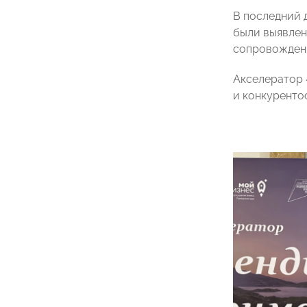
В последний 
были выявлен
сопровождени
Акселератор 
и конкуренто