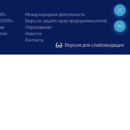
ИИ»
Международная деятельность
ОПОРА»
Бюро по защите прав предпринимателей
RU
ии
Образование
итие
Новости
Контакты
Версия для слабовидящих