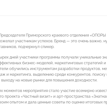
Председателя Приморского краевого отделения «ОПОР
ожелал участникам успехов. Бренд — это очень важно, н
авников, подчеркнул спикер.
тырех дней участники программы получали уникальные зна
ффективных бизнес-моделей, маркетинговых стратегий и
ели обучились инструментам разработки продуктов, ме
аж и маркетинга, выделению среди конкурентов, поиску
 выходу на новые рынки для повышения доходности.
их моментов мероприятия стало участие всемирно извест
го проекта «Частный визит» и арт-пространства «Знатн
воим опытом и дала ценные советы по оценке итоговых п