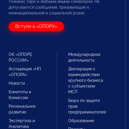
точками, тире и любыми иными символами. Не
допускаются сообщения, призывающие к
межнациональной и социальной розни.
Вступи в «ОПОРУ»
Об «ОПОРЕ
Международная
РОССИИ»
деятельность
Ассоциация «НП
Декларация о
«ОПОРА»
взаимодействии
крупного бизнеса
Новости
с субъектами
Комитеты и
МСП
Комиссии
Бюро по защите
Региональное
прав
развитие
предпринимателей
Экспертиза и
Образование
Аналитика