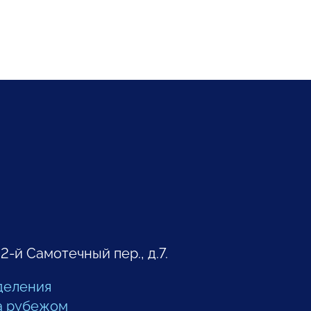
 2-й Самотечный пер., д.7.
деления
а рубежом