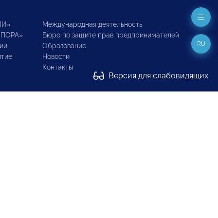
ИИ»
Международная деятельность
ОПОРА»
Бюро по защите прав предпринимателей
RU
ии
Образование
итие
Новости
Контакты
Версия для слабовидящих