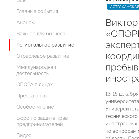
Все
АСТРАХАНСКАЯ
Главные события
Виктор
Анонсы
«ОПОР
Важное для бизнеса
экспер
Региональное развитие
коорди
Отраслевое развитие
пребыв
Международная
деятельность
иностр
ОПОРА в лицах
13-15 декабр
Пресса о нас
университета
Особое мнение
Университета
технического
Бюро по защите прав
иностранных 
предпринимателей
по вопросам 
Видео
области, Пас