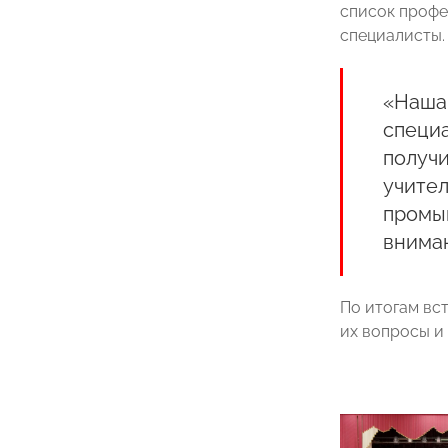
список профе
специалисты.
«Наша
специа
получи
учител
промыш
вниман
По итогам вс
их вопросы и 