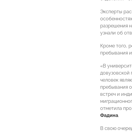
Эксперты рас
особенностях
разрешения н
узнали об от
Кроме того, 
пребывания и
«В университ
довузовской 
человек явля
пребывания о
встреч и инд
миграционног
отметила про
Фадина
.
В свою очере