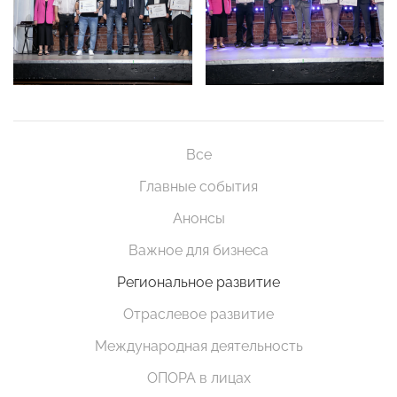
Все
Главные события
Анонсы
Важное для бизнеса
Региональное развитие
Отраслевое развитие
Международная деятельность
ОПОРА в лицах