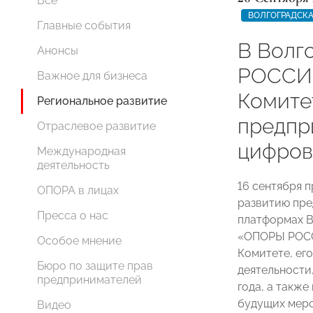
Все
ВОЛГОГРАДСКА
Главные события
В Волг
Анонсы
РОССИИ
Важное для бизнеса
Комите
Региональное развитие
предпр
Отраслевое развитие
цифров
Международная
деятельность
16 сентября 
ОПОРА в лицах
развитию пре
Пресса о нас
платформах В
«ОПОРЫ РОСС
Особое мнение
Комитете, его
Бюро по защите прав
деятельности
предпринимателей
года, а также
будущих меро
Видео