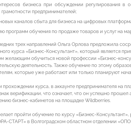
нтересов бизнеса при обсуждении регулирования в о
 грамотности предпринимателей;
новых каналов сбыта для бизнеса на цифровых платформ
ю программ обучения по продаже товаров и услуг на мар
ледних трех направлений Ольга Орлова предложила соср
ного курса «Бизнес-Консультант», который является пр
ем желающим обучиться новой профессии «Бизнес-консул
ельскую деятельность. Также обучение по этому образо
елям, которые уже работают или только планируют начат
 прохождении курса, в аккаунте предпринимателя на пл
знак верификации, что означает, что он успешно прошел 
ению бизнес-кабинетов на площадке Wildberries.
 желает пройти обучение по курсу «Бизнес-Консультант»,
РА-СТАРТ» в Волгоградском областном отделении «ОПОР