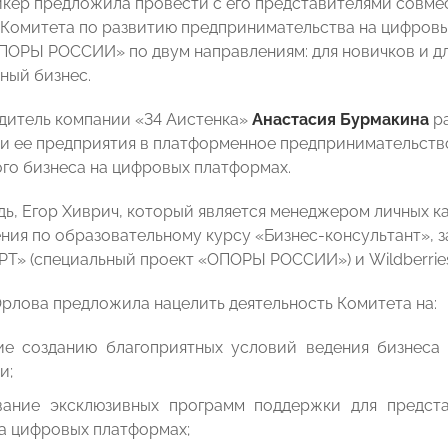
икер предложила провести с его представителями совме
 Комитета по развитию предпринимательства на цифровы
ПОРЫ РОССИИ» по двум направлениям: для новичков и д
ный бизнес.
дитель компании «34 Аистенка»
Анастасия Бурмакина
ра
и ее предприятия в платформенное предпринимательств
го бизнеса на цифровых платформах.
дь, Егор Хиврич, который является менеджером личных ка
ния по образовательному курсу «Бизнес-консультант», 
» (специальный проект «ОПОРЫ РОССИИ») и Wildberrie
Орлова предложила нацелить деятельность Комитета на:
ие созданию благоприятных условий ведения бизнеса
и;
ание эксклюзивных программ поддержки для предс
а цифровых платформах;