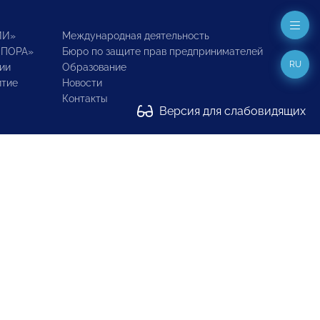
ИИ»
Международная деятельность
ОПОРА»
Бюро по защите прав предпринимателей
RU
ии
Образование
итие
Новости
Контакты
Версия для слабовидящих