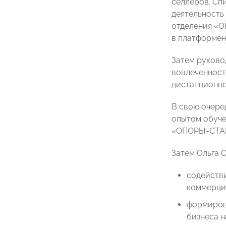
селлеров. Сп
деятельность
отделения «О
в платформен
Затем руково
вовлеченност
дистанционно
В свою очере
опытом обуче
«ОПОРЫ-СТАРТ
Затем Ольга 
содейств
коммерци
формиров
бизнеса н