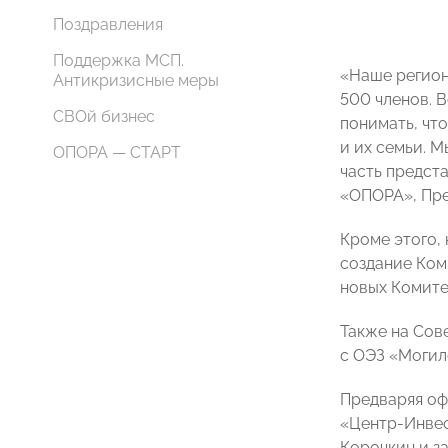
Поздравления
Поддержка МСП.
«Наше регион
Антикризисные меры
500 членов. 
СВОй бизнес
понимать, что
и их семьи. 
ОПОРА — СТАРТ
часть предст
«ОПОРА», Пр
Кроме этого,
создание Ком
новых Комите
Также на Сов
с ОЭЗ «Могил
Предваряя оф
«Центр-Инве
Корочкин и з