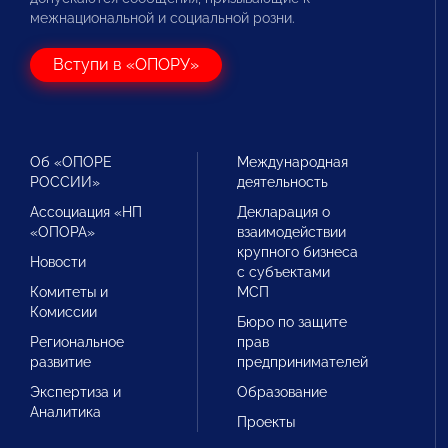
межнациональной и социальной розни.
Вступи в «ОПОРУ»
Об «ОПОРЕ
Международная
РОССИИ»
деятельность
Ассоциация «НП
Декларация о
«ОПОРА»
взаимодействии
крупного бизнеса
Новости
с субъектами
Комитеты и
МСП
Комиссии
Бюро по защите
Региональное
прав
развитие
предпринимателей
Экспертиза и
Образование
Аналитика
Проекты