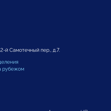
 2-й Самотечный пер., д.7.
деления
а рубежом