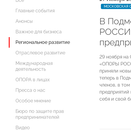
Все
МОСКОВСКАЯ 
Главные события
В Подм
Анонсы
РОССИ
Важное для бизнеса
предпр
Региональное развитие
Отраслевое развитие
29 ноября на
Международная
«ОПОРЫ РОСС
деятельность
приняли новы
теперь в По
ОПОРА в лицах
членов, в то
Пресса о нас
предприятий 
себя и свой 
Особое мнение
Бюро по защите прав
предпринимателей
Видео