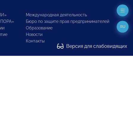
ИИ»
Международная деятельность
ОПОРА»
Бюро по защите прав предпринимателей
RU
ии
Образование
итие
Новости
Контакты
Версия для слабовидящих