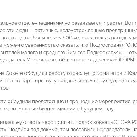
альное отделение динамично развивается и растет. Вот
Все эти люди — активные, целеустремленные предпринима
 по факту это больше, чем 500 человек, ведь за каждым 
Мы можем с уверенностью сказать, что Подмосковная “О
авителей малого и среднего бизнеса Подмосковья», — о
едседатель Московского областного отделения «ОПОР
 на Совете обсудили работу отраслевых Комитетов и 
итета по партнерству, упразднение тех структур, которы
тов.
ете обсудили предстоящие и прошедшие мероприятия, р
ев», возможные бизнес-миссии в будущем году.
ициальную часть мероприятия, Подмосковная «ОПОРА Р
ст». Подписи под документом поставили Председатель
аместитель председателя Правления банка «Центр-Инве