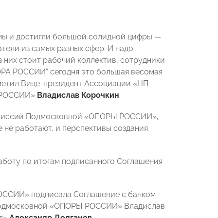
 мы и достигли большой солидной цифры —
тели из самых разных сфер. И надо
из них стоит рабочий коллектив, сотрудники
ПОРА РОССИИ” сегодня это большая весомая
тметил Вице-президент Ассоциации «НП
Ы РОССИИ»
Владислав Корочкин
.
Комиссий Подмосковной «ОПОРЫ РОССИИ»,
е не работают, и перспективы создания
аботу по итогам подписанного Соглашения
ОССИИ» подписала Соглашение с банком
 Подмосковной «ОПОРЫ РОССИИ» Владислав
ст»
Александр Долганов
.