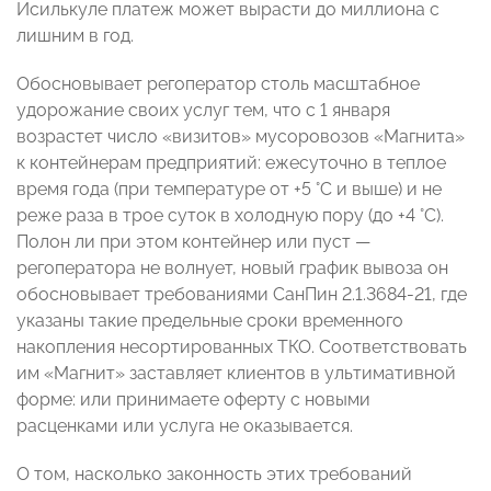
Исилькуле платеж может вырасти до миллиона с
лишним в год.
Обосновывает регоператор столь масштабное
удорожание своих услуг тем, что с 1 января
возрастет число «визитов» мусоровозов «Магнита»
к контейнерам предприятий: ежесуточно в теплое
время года (при температуре от +5 °С и выше) и не
реже раза в трое суток в холодную пору (до +4 °С).
Полон ли при этом контейнер или пуст —
регоператора не волнует, новый график вывоза он
обосновывает требованиями СанПин 2.1.3684-21, где
указаны такие предельные сроки временного
накопления несортированных ТКО. Соответствовать
им «Магнит» заставляет клиентов в ультимативной
форме: или принимаете оферту с новыми
расценками или услуга не оказывается.
О том, насколько законность этих требований