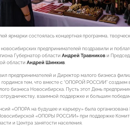
лей ярмарки состоялась концертная программа, творческ
 новосибирских предпринимателей поздравили и поблаг
гиона Губернатор области
Андрей Травников
и Председ
ой области
Андрей Шимкив
.
вил предпринимателей и Директор малого бизнеса фил
ы гордимся тем, что вместе с “ОПОРОЙ РОССИИ” создаем
алого бизнеса Новосибирска. Пусть этот День предприним
сотрудничеству, взаимной поддержке и большим победам
нсий «ОПОРА на будущее и карьеру» была организована
Новосибирской «ОПОРЫ РОССИИ» при поддержке Комитет
асти и Центра занятости населения.