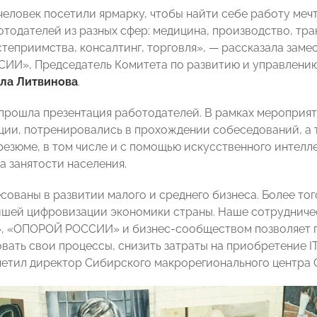
человек посетили ярмарку, чтобы найти себе работу меч
отодателей из разных сфер: медицина, производство, тр
степриимства, консалтинг, торговля», — рассказала зам
И», Председатель Комитета по развитию и управлению
ла Литвинова
.
прошла презентация работодателей. В рамках мероприят
ии, потренировались в прохождении собеседований, а 
резюме, в том числе и с помощью искусственного интелл
а занятости населения.
ованы в развитии малого и среднего бизнеса. Более того
йшей цифровизации экономики страны. Наше сотрудничес
», «ОПОРОЙ РОССИИ» и бизнес-сообществом позволяет 
вать свои процессы, снизить затраты на приобретение I
метил директор Сибирского макрорегионального центра