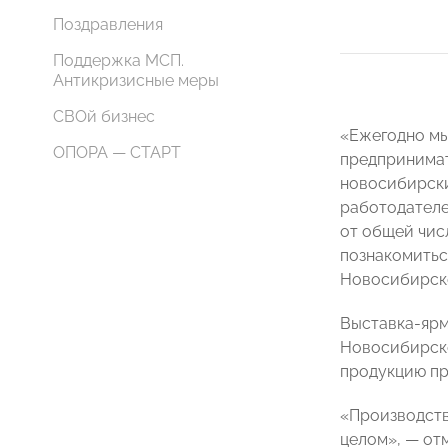
Поздравления
Поддержка МСП.
Антикризисные меры
СВОй бизнес
«Ежегодно мы
ОПОРА — СТАРТ
предпринимат
новосибирски
работодателе
от общей числ
познакомитьс
Новосибирск
Выставка-ярм
Новосибирск
продукцию пр
«Производств
целом», — от