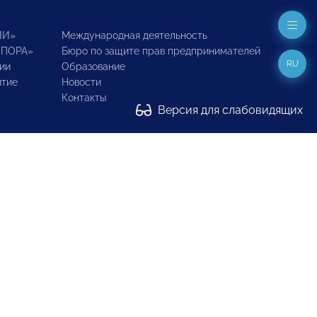
ИИ»
Международная деятельность
ОПОРА»
Бюро по защите прав предпринимателей
RU
ии
Образование
итие
Новости
Контакты
Версия для слабовидящих