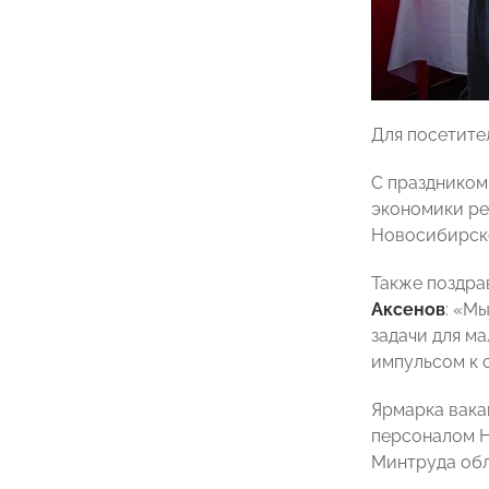
Для посетите
С праздником
экономики ре
Новосибирск
Также поздра
Аксенов
: «М
задачи для м
импульсом к 
Ярмарка вака
персоналом 
Минтруда обл