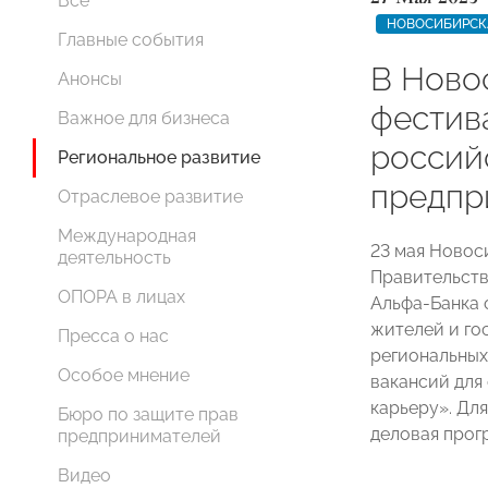
Все
НОВОСИБИРСК
Главные события
В Ново
Анонсы
фестива
Важное для бизнеса
россий
Региональное развитие
предпр
Отраслевое развитие
Международная
23 мая Ново
деятельность
Правительст
ОПОРА в лицах
Альфа-Банка 
жителей и го
Пресса о нас
региональных
Особое мнение
вакансий для
карьеру». Дл
Бюро по защите прав
деловая прог
предпринимателей
Видео