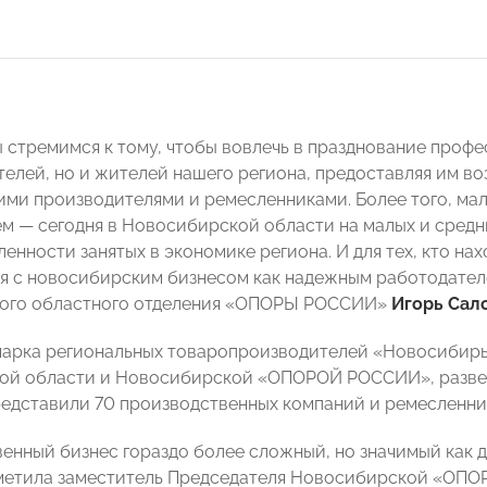
 стремимся к тому, чтобы вовлечь в празднование профе
елей, но и жителей нашего региона, предоставляя им в
ми производителями и ремесленниками. Более того, ма
м — сегодня в Новосибирской области на малых и средн
енности занятых в экономике региона. И для тех, кто н
я с новосибирским бизнесом как надежным работодател
ого областного отделения «ОПОРЫ РОССИИ»
Игорь Сал
арка региональных товаропроизводителей «Новосибирь
ой области и Новосибирской «ОПОРОЙ РОССИИ», развер
едставили 70 производственных компаний и ремесленни
енный бизнес гораздо более сложный, но значимый как дл
метила заместитель Председателя Новосибирской «ОПО