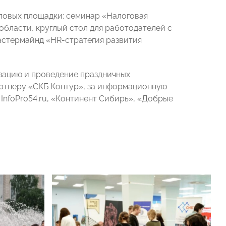
еловых площадки: семинар «Налоговая
бласти, круглый стол для работодателей с
астермайнд «HR-стратегия развития
ацию и проведение праздничных
ртнеру «СКБ Контур», за информационную
nfoPro54.ru, «Континент Сибирь», «Добрые