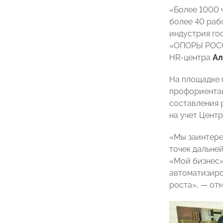
«Более 1000 
более 40 раб
индустрия го
«ОПОРЫ РОССИ
HR-центра
Ал
На площадке 
профориентац
составления 
на учет Центр
«Мы заинтерес
точек дальне
«Мой бизнес
автоматизиро
роста», — от