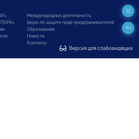
ИИ»
Международная деятельность
ОПОРА»
Бюро по защите прав предпринимателей
RU
ии
Образование
итие
Новости
Контакты
Версия для слабовидящих