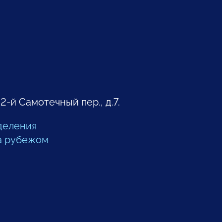
 2-й Самотечный пер., д.7.
деления
а рубежом