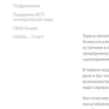
Поздравления
Поддержка МСП.
Антикризисные меры
СВОй бизнес
Задача проек
ОПОРА — СТАРТ
бизнесом или
встречами в 
предпринимат
сыроварение
В первом мод
дело и быт ил
возможностях
ждал сюрприз
Как отметили
масштабирова