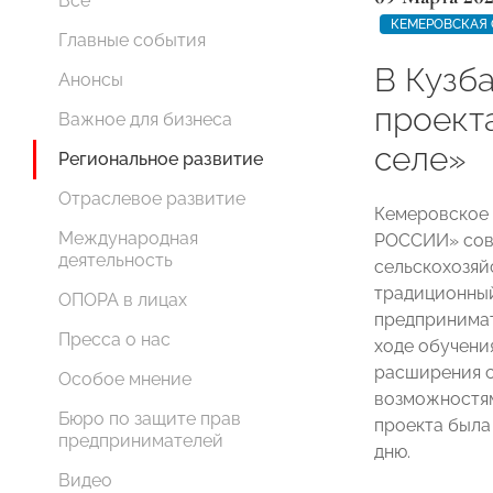
Все
КЕМЕРОВСКАЯ 
Главные события
В Кузб
Анонсы
проект
Важное для бизнеса
селе»
Региональное развитие
Отраслевое развитие
Кемеровское
Международная
РОССИИ» совм
деятельность
сельскохозяй
традиционный
ОПОРА в лицах
предпринимат
Пресса о нас
ходе обучени
расширения с
Особое мнение
возможностям
Бюро по защите прав
проекта была
предпринимателей
дню.
Видео