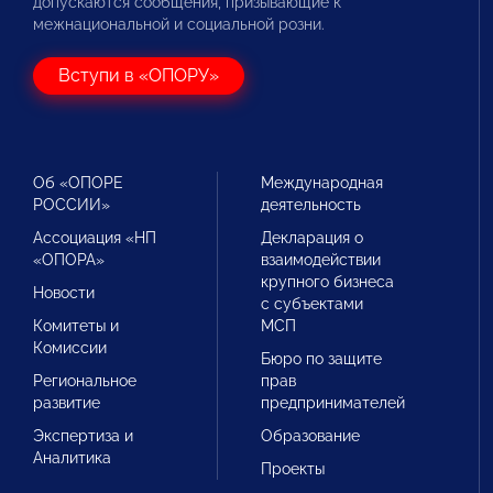
допускаются сообщения, призывающие к
межнациональной и социальной розни.
Вступи в «ОПОРУ»
Об «ОПОРЕ
Международная
РОССИИ»
деятельность
Ассоциация «НП
Декларация о
«ОПОРА»
взаимодействии
крупного бизнеса
Новости
с субъектами
Комитеты и
МСП
Комиссии
Бюро по защите
Региональное
прав
развитие
предпринимателей
Экспертиза и
Образование
Аналитика
Проекты