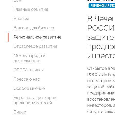
Все
ЧЕЧЕНСКАЯ РЕ
Главные события
В Чече
Анонсы
РОССИИ
Важное для бизнеса
защите
Региональное развитие
предпр
Отраслевое развитие
инвест
Международная
деятельность
Открытое в Ч
ОПОРА в лицах
РОССИИ» Бюр
Пресса о нас
инвесторов з
защитой субъ
Особое мнение
предпринимат
Бюро по защите прав
восстановлен
предпринимателей
инвесторов, 
ситуативных 
Видео