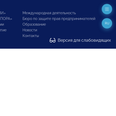
ИИ»
Международная деятельность
ОПОРА»
Бюро по защите прав предпринимателей
RU
ии
Образование
итие
Новости
Контакты
Версия для слабовидящих