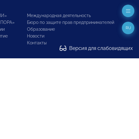
ИИ»
Международная деятельность
ОПОРА»
Бюро по защите прав предпринимателей
RU
ии
Образование
итие
Новости
Контакты
Версия для слабовидящих