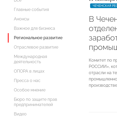
Все
ЧЕЧЕНСКАЯ РЕ
Главные события
В Чече
Анонсы
отдел
Важное для бизнеса
зарабо
Региональное развитие
промыш
Отраслевое развитие
Международная
Комитет по 
деятельность
РОССИИ», кот
ОПОРА в лицах
отрасли на т
промышленног
Пресса о нас
производств
Особое мнение
Бюро по защите прав
предпринимателей
Видео