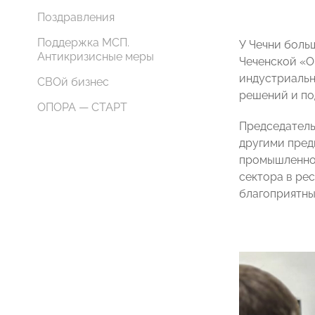
Поздравления
Поддержка МСП.
У Чечни боль
Антикризисные меры
Чеченской «О
индустриальн
СВОй бизнес
решений и по
ОПОРА — СТАРТ
Председатель
другими пред
промышленнос
сектора в ре
благоприятны