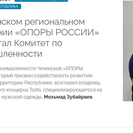
СПУБЛИКА
нском региональном
ении «ОПОРЫ РОССИИ»
тал Комитет по
ленности
промышленности Чеченской «ОПОРЫ
орый призван содействовать развитию
ерритории Республики, возглавил владелец
о концерна Tazbi, специализирующегося на
е мужской одежды,
Мохьмад Зубайраев
.