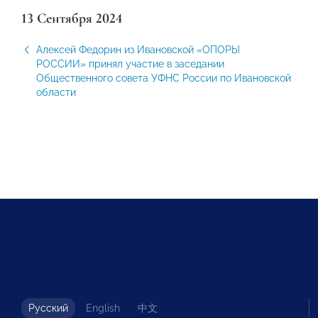
13 Сентября 2024
Алексей Федорин из Ивановской «ОПОРЫ
РОССИИ» принял участие в заседании
Общественного совета УФНС России по Ивановской
области
Русский
English
中文