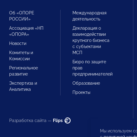
Об «ОПОРЕ
Международная
РОССИИ»
деятельность
Ассоциация «НП
Декларация о
«ОПОРА»
взаимодействии
крупного бизнеса
Новости
с субъектами
Комитеты и
МСП
Комиссии
Бюро по защите
Региональное
прав
развитие
предпринимателей
Экспертиза и
Образование
Аналитика
Проекты
Разработка сайта —
Flips
Мы используем co
с
политикой конф