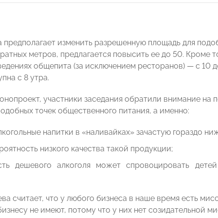
а предполагает изменить разрешенную площадь для подоб
дратных метров, предлагается повысить ее до 50. Кроме 
ведениях общепита (за исключением ресторанов) — с 10 д
пна с 8 утра.
онопроект, участники заседания обратили внимание на 
одобных точек общественного питания, а именно:
лкогольные напитки в «наливайках» зачастую гораздо ниже
роятность низкого качества такой продукции;
сть дешевого алкоголя может спровоцировать детей
ва считает, что у любого бизнеса в наше время есть мис
бизнесу не имеют, потому что у них нет созидательной м