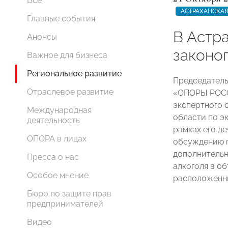
Все
АСТРАХАНСКАЯ
Главные события
В Астр
Анонсы
законо
Важное для бизнеса
Региональное развитие
Председатель
Отраслевое развитие
«ОПОРЫ РО
экспертного 
Международная
области по э
деятельность
рамках его д
ОПОРА в лицах
обсуждению п
дополнительн
Пресса о нас
алкоголя в о
Особое мнение
расположенны
Бюро по защите прав
предпринимателей
Видео