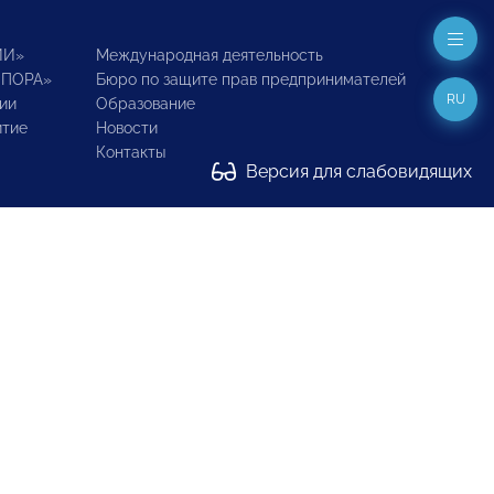
ИИ»
Международная деятельность
ОПОРА»
Бюро по защите прав предпринимателей
RU
ии
Образование
итие
Новости
Контакты
Версия для слабовидящих