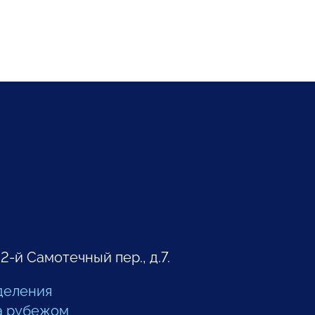
 2-й Самотечный пер., д.7.
деления
а рубежом