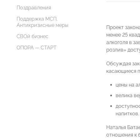
Поздравления
Поддержка МСП.
Антикризисные меры
Проект закон
менее 25 ква
СВОй бизнес
алкоголя в за
ОПОРА — СТАРТ
розлив» досту
Обсуждая зак
касающиеся п
цены на а
велика ве
доступно
напитков.
Наталья Батае
отношения к 