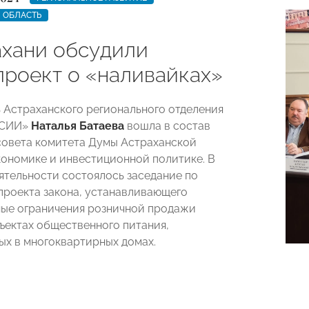
 ОБЛАСТЬ
ахани обсудили
проект о «наливайках»
 Астраханского регионального отделения
ССИИ»
Наталья Батаева
вошла в состав
совета комитета Думы Астраханской
кономике и инвестиционной политике. В
еятельности состоялось заседание по
роекта закона, устанавливающего
ые ограничения розничной продажи
бъектах общественного питания,
х в многоквартирных домах.