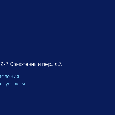
 2-й Самотечный пер., д.7.
деления
а рубежом