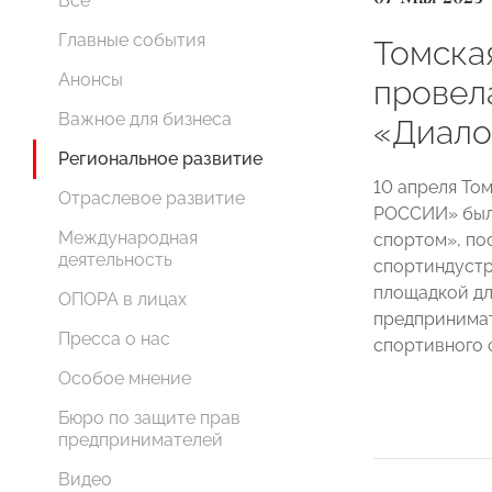
Все
Главные события
Томск
Анонсы
провел
Важное для бизнеса
«Диало
Региональное развитие
10 апреля То
Отраслевое развитие
РОССИИ» была
Международная
спортом», по
деятельность
спортиндустр
площадкой дл
ОПОРА в лицах
предпринимат
Пресса о нас
спортивного 
Особое мнение
Бюро по защите прав
предпринимателей
Видео