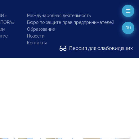
ИИ»
Международная деятельность
ОПОРА»
Бюро по защите прав предпринимателей
RU
ии
Образование
итие
Новости
Контакты
Версия для слабовидящих