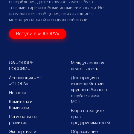
оскорбления, даже в случае замены букв
точками, тире и любыми иными символами. Не
допускаются сообщения, призывающие к
межнациональной и социальной розни.
Вступи в «ОПОРУ»
Об «ОПОРЕ
Международная
РОССИИ»
деятельность
Ассоциация «НП
Декларация о
«ОПОРА»
взаимодействии
крупного бизнеса
Новости
с субъектами
Комитеты и
МСП
Комиссии
Бюро по защите
Региональное
прав
развитие
предпринимателей
Экспертиза и
Образование