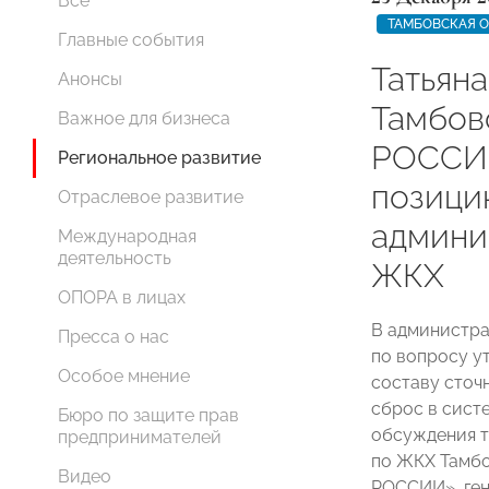
Все
ТАМБОВСКАЯ 
Главные события
Татьяна
Анонсы
Тамбо
Важное для бизнеса
РОССИИ
Региональное развитие
позици
Отраслевое развитие
админи
Международная
деятельность
ЖКХ
ОПОРА в лицах
В администра
Пресса о нас
по вопросу у
Особое мнение
составу сточ
сброс в сист
Бюро по защите прав
обсуждения т
предпринимателей
по ЖКХ Тамбо
Видео
РОССИИ», ге