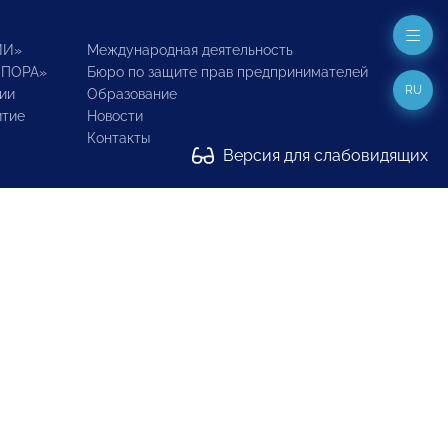
ИИ»
Международная деятельность
ОПОРА»
Бюро по защите прав предпринимателей
RU
ии
Образование
итие
Новости
Контакты
Версия для слабовидящих