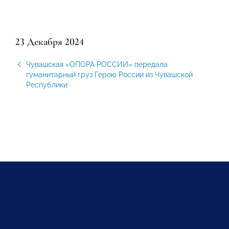
23 Декабря 2024
Чувашская «ОПОРА РОССИИ» передала
гуманитарный груз Герою России из Чувашской
Республики