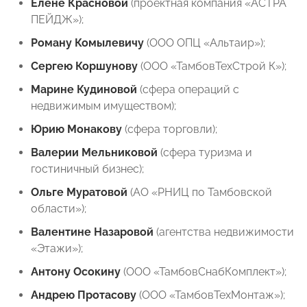
Елене Красновой
(проектная компания «АСТРА
ПЕЙДЖ»);
Роману Комылевичу
(ООО ОПЦ «Альтаир»);
Сергею Коршунову
(ООО «ТамбовТехСтрой К»);
Марине Кудиновой
(сфера операций с
недвижимым имуществом);
Юрию Монакову
(сфера торговли);
Валерии Мельниковой
(сфера туризма и
гостиничный бизнес);
Ольге Муратовой
(АО «РНИЦ по Тамбовской
области»);
Валентине Назаровой
(агентства недвижимости
«Этажи»);
Антону Осокину
(ООО «ТамбовСнабКомплект»);
Андрею Протасову
(ООО «ТамбовТехМонтаж»);