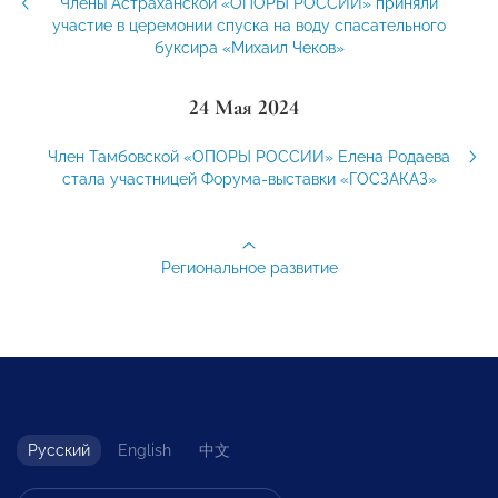
Члены Астраханской «ОПОРЫ РОССИИ» приняли
участие в церемонии спуска на воду спасательного
буксира «Михаил Чеков»
24 Мая 2024
Член Тамбовской «ОПОРЫ РОССИИ» Елена Родаева
стала участницей Форума-выставки «ГОСЗАКАЗ»
Региональное развитие
Русский
English
中文