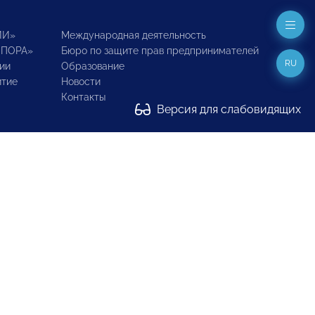
ИИ»
Международная деятельность
ОПОРА»
Бюро по защите прав предпринимателей
RU
ии
Образование
итие
Новости
Контакты
Версия для слабовидящих