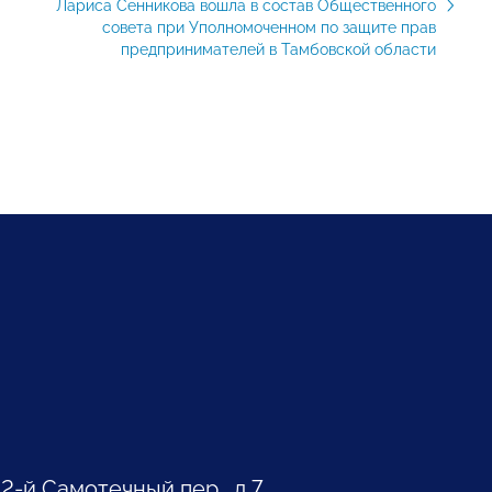
Лариса Сенникова вошла в состав Общественного
совета при Уполномоченном по защите прав
предпринимателей в Тамбовской области
 2-й Самотечный пер., д.7.