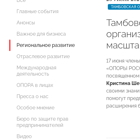
Все
ТАМБОВСКАЯ 
Главные события
Тамбо
Анонсы
органи
Важное для бизнеса
масшта
Региональное развитие
Отраслевое развитие
17 июня член
Международная
«ОПОРЫ РОСС
деятельность
посвященном
Кристина Ше
ОПОРА в лицах
своими знани
Пресса о нас
помогут пред
расширения б
Особое мнение
Бюро по защите прав
предпринимателей
Видео