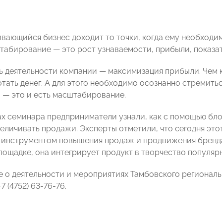
вающийся бизнес доходит то точки, когда ему необходи
табирование — это рост узнаваемости, прибыли, показат
ь деятельности компании — максимизация прибыли. Чем 
тать денег. А для этого необходимо осознанно стремитьс
 — это и есть масштабирование.
ах семинара предприниматели узнали, как с помощью бл
величивать продажи. Эксперты отметили, что сегодня эт
инструментом повышения продаж и продвижения бренда.
лощадке, она интегрирует продукт в творчество популярн
е о деятельности и мероприятиях Тамбовского регион
7 (4752) 63-76-76.