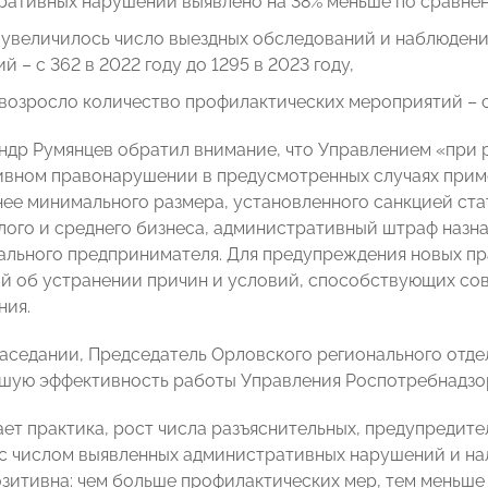
ативных нарушений выявлено на 38% меньше по сравнени
а увеличилось число выездных обследований и наблюден
й – с 362 в 2022 году до 1295 в 2023 году,
а возросло количество профилактических мероприятий – с 
ндр Румянцев обратил внимание, что Управлением «при 
вном правонарушении в предусмотренных случаях прим
нее минимального размера, установленного санкцией ста
лого и среднего бизнеса, административный штраф назн
ального предпринимателя. Для предупреждения новых п
й об устранении причин и условий, способствующих с
ния.
заседании, Председатель Орловского регионального о
шую эффективность работы Управления Роспотребнадзо
ает практика, рост числа разъяснительных, предупредит
с числом выявленных административных нарушений и на
озитивна: чем больше профилактических мер, тем меньш