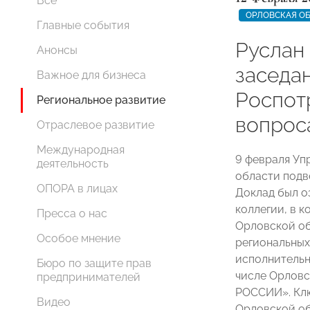
Все
ОРЛОВСКАЯ О
Главные события
Руслан
Анонсы
заседа
Важное для бизнеса
Роспот
Региональное развитие
вопрос
Отраслевое развитие
Международная
9 февраля Уп
деятельность
области подве
ОПОРА в лицах
Доклад был о
коллегии, в 
Пресса о нас
Орловской о
Особое мнение
региональных
исполнительн
Бюро по защите прав
числе Орловс
предпринимателей
РОССИИ». Клю
Видео
Орловской об