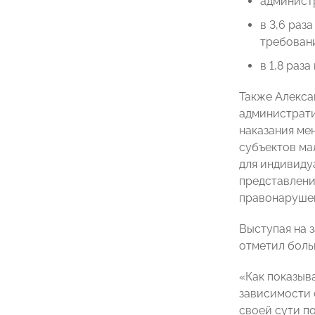
администр
в 3,6 раз
требовани
в 1,8 раз
Также Алекса
администрати
наказания ме
субъектов ма
для индивиду
представлени
правонаруше
Выступая на 
отметил боль
«Как показыв
зависимости 
своей сути п