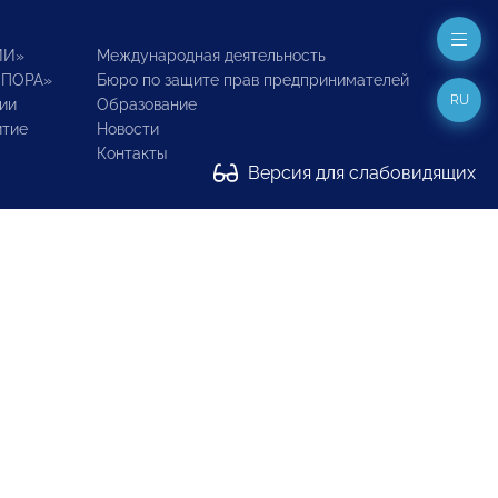
ИИ»
Международная деятельность
ОПОРА»
Бюро по защите прав предпринимателей
RU
ии
Образование
итие
Новости
Контакты
Версия для слабовидящих