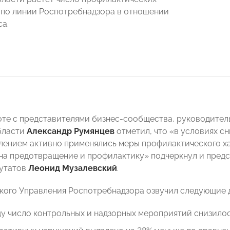
по линии Роспотребнадзора в отношении
са.
оте с представителями бизнес-сообщества, руководител
бласти
Александр Румянцев
отметил, что «в условиях с
лением активно применялись меры профилактического хар
на предотвращение и профилактику» подчеркнул и предс
путатов
Леонид Музалевский
.
кого Управления Роспотребнадзора озвучил следующие 
ду число контрольных и надзорных мероприятий снизилось в