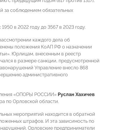
ю с предыдущим годом (817 против 1317),
ий за соблюдением обязательных
1950 в 2022 году до 3567 в 2023 году.
рассмотрении каждого дела об
енены положения КоАП РФ о назначении
тьи». Юрлицам, внесенным в реестр
ачался в размере санкции, предусмотренной
равонарушений Управление внесло 868
овершению административного
тделения «ОПОРЫ РОССИИ»
Руслан Хахичев
ра по Орловской области.
ельных мероприятий находится в обратной
ложенных штрафов. И эта зависимость по
е нарушений. Орловские предприниматели