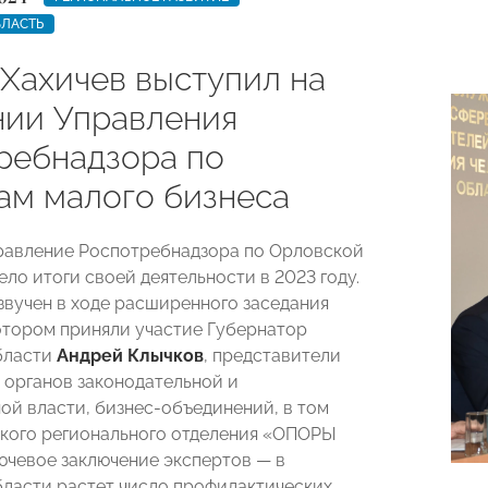
БЛАСТЬ
 Хахичев выступил на
нии Управления
ребнадзора по
ам малого бизнеса
равление Роспотребнадзора по Орловской
ло итоги своей деятельности в 2023 году.
звучен в ходе расширенного заседания
котором приняли участие Губернатор
бласти
Андрей Клычков
, представители
 органов законодательной и
ой власти, бизнес-объединений, в том
кого регионального отделения «ОПОРЫ
чевое заключение экспертов — в
ласти растет число профилактических