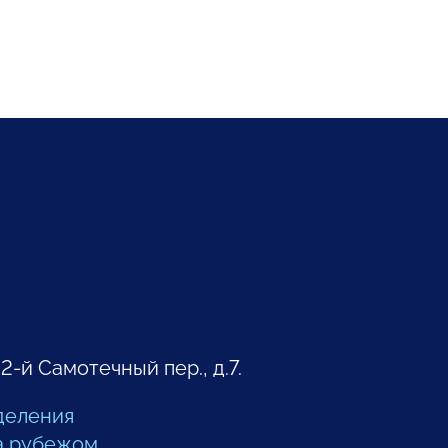
 2-й Самотечный пер., д.7.
деления
а рубежом