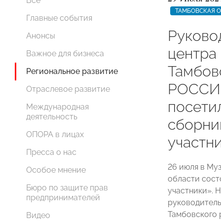
Все
ТАМБОВСКАЯ 
Главные события
Руково
Анонсы
центра
Важное для бизнеса
Тамбо
Региональное развитие
РОССИ
Отраслевое развитие
посети
Международная
деятельность
сборни
ОПОРА в лицах
участн
Пресса о нас
26 июля в Му
Особое мнение
области сост
Бюро по защите прав
участники». 
предпринимателей
руководитель
Тамбовского 
Видео