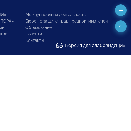
ИИ»
Международная деятельность
ОПОРА»
Бюро по защите прав предпринимателей
RU
ии
Образование
итие
Новости
Контакты
Версия для слабовидящих