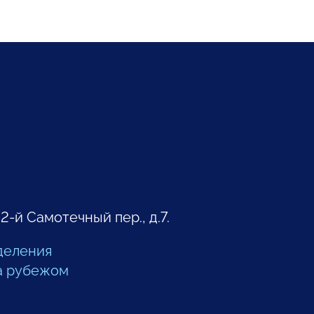
 2-й Самотечный пер., д.7.
деления
а рубежом