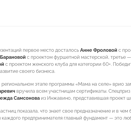
езентаций первое место досталось
Анне Фроловой
с про
 Барановой
с проектом фуршетной мастерской, третье
ой
с проектом женского клуба для категории 60+. Победи
азвитие своего бизнеса.
в региональном этапе программы «Мама на селе» врио з
аревич
вручила всем участницам сертификаты. Спецпри
ежда Самсонова
из Инжавино, представившая проект ш
частниц показала, что знает свое предназначение и в че
ля каждого предпринимателя главный фундамент — это люб