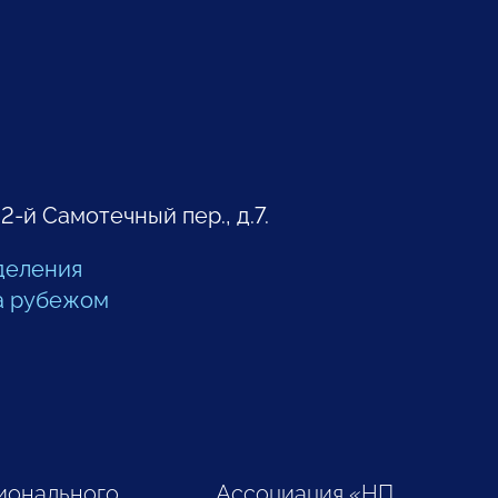
 2-й Самотечный пер., д.7.
деления
а рубежом
ионального
Ассоциация «НП