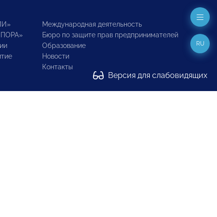
ИИ»
Международная деятельность
ОПОРА»
Бюро по защите прав предпринимателей
RU
ии
Образование
итие
Новости
Контакты
Версия для слабовидящих