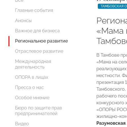
Все
ТАМБОВСКАЯ 
Главные события
Регион
Анонсы
«Мама 
Важное для бизнеса
Тамбов
Региональное развитие
Отраслевое развитие
В Тамбове пр
Международная
«Мама на сел
деятельность
реализующих 
местности. Ф
ОПОРА в лицах
презентация 1
Пресса о нас
Тамбовского,
рабочего пос
Особое мнение
конкурсного 
Бюро по защите прав
«ОПОРЫ РОСС
предпринимателей
жилищно-ком
Разумовская
.
Видео