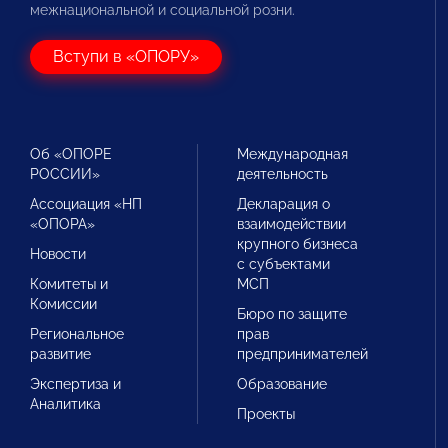
межнациональной и социальной розни.
Вступи в «ОПОРУ»
Об «ОПОРЕ
Международная
РОССИИ»
деятельность
Ассоциация «НП
Декларация о
«ОПОРА»
взаимодействии
крупного бизнеса
Новости
с субъектами
Комитеты и
МСП
Комиссии
Бюро по защите
Региональное
прав
развитие
предпринимателей
Экспертиза и
Образование
Аналитика
Проекты