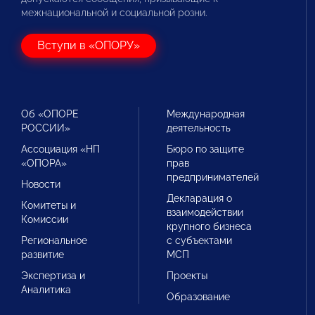
межнациональной и социальной розни.
Вступи в «ОПОРУ»
Об «ОПОРЕ
Международная
РОССИИ»
деятельность
Ассоциация «НП
Бюро по защите
«ОПОРА»
прав
предпринимателей
Новости
Декларация о
Комитеты и
взаимодействии
Комиссии
крупного бизнеса
Региональное
с субъектами
развитие
МСП
Экспертиза и
Проекты
Аналитика
Образование