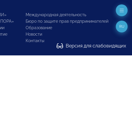
ИИ»
Международная деятельность
ОПОРА»
Бюро по защите прав предпринимателей
RU
ии
Образование
итие
Новости
Контакты
Версия для слабовидящих