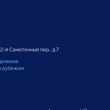
 2-й Самотечный пер., д.7.
деления
а рубежом