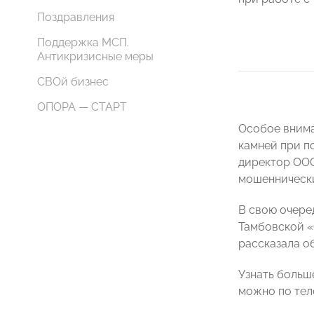
Поздравления
Поддержка МСП.
Антикризисные меры
СВОй бизнес
ОПОРА — СТАРТ
Особое внима
камней при п
директор ООО
мошеннически
В свою очере
Тамбовской 
рассказала о
Узнать больш
можно по теле