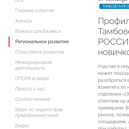
Все
ТАМБОВСКАЯ 
Главные события
Профил
Анонсы
Тамбо
Важное для бизнеса
РОССИИ
Региональное развитие
новичк
Отраслевое развитие
Международная
Участие в им
деятельность
может показа
ОПОРА в лицах
разобраться 
Комитета по 
Пресса о нас
отделения «
Особое мнение
ответами на 
примерами. В 
Бюро по защите прав
рисков, позн
предпринимателей
площадками, 
Видео
при работе с 