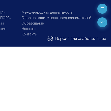
ИИ»
Международная деятельность
ОПОРА»
Бюро по защите прав предпринимателей
RU
ии
Образование
итие
Новости
Контакты
Версия для слабовидящих