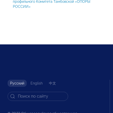
профильного Комитета Тамбовской «ОПОРЫ
РОССИИ»
Русский
English
中文