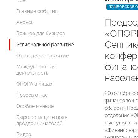
Все
ТАМБОВСКАЯ 
Главные события
Предсе
Анонсы
«ОПОР
Важное для бизнеса
Сенник
Региональное развитие
конфер
Отраслевое развитие
финанс
Международная
деятельность
населе
ОПОРА в лицах
20 октября с
Пресса о нас
финансовой г
Особое мнение
области. Пре
отделения «
Бюро по защите прав
выступила на
предпринимателей
«Финансовая 
Видео
бизнеса». В 