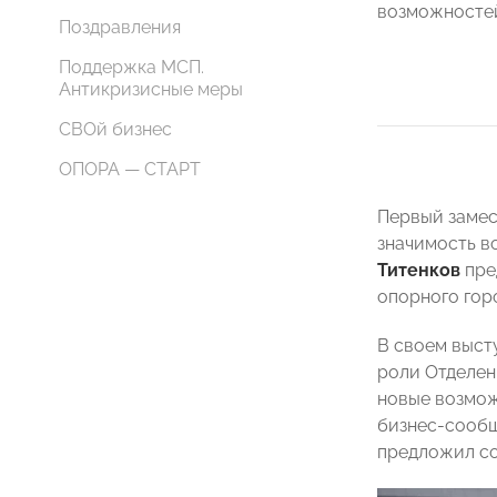
возможностей
Поздравления
Поддержка МСП.
Антикризисные меры
СВОй бизнес
ОПОРА — СТАРТ
Первый замес
значимость в
Титенков
пре
опорного гор
В своем выст
роли Отделен
новые возмож
бизнес-сообщ
предложил со