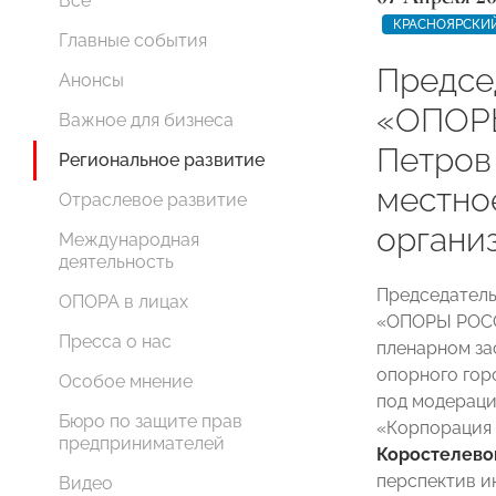
Все
КРАСНОЯРСКИЙ
Главные события
Предсе
Анонсы
«ОПОР
Важное для бизнеса
Петров
Региональное развитие
местно
Отраслевое развитие
органи
Международная
деятельность
Председатель
ОПОРА в лицах
«ОПОРЫ РО
Пресса о нас
пленарном за
опорного гор
Особое мнение
под модераци
Бюро по защите прав
«Корпорация 
предпринимателей
Коростелево
перспектив и
Видео