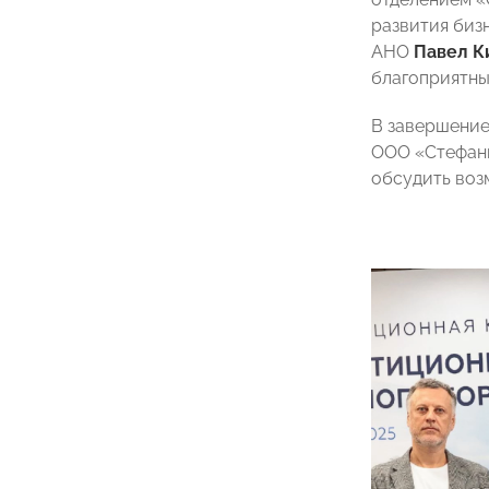
развития биз
АНО
Павел К
благоприятны
В завершение
ООО «Стефани
обсудить воз