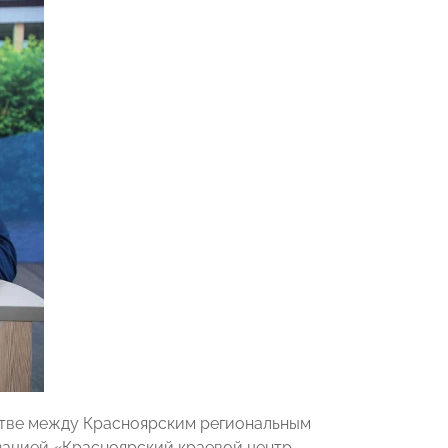
стве между Красноярским региональным
ацией «Красноярский краевой центр