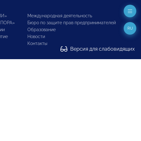
ИИ»
Международная деятельность
ОПОРА»
Бюро по защите прав предпринимателей
RU
ии
Образование
итие
Новости
Контакты
Версия для слабовидящих