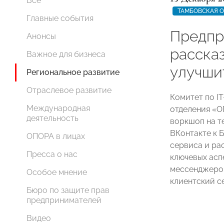
Все
ТАМБОВСКАЯ 
Главные события
Предпр
Анонсы
расска
Важное для бизнеса
улучши
Региональное развитие
Отраслевое развитие
Комитет по I
Международная
отделения «
деятельность
воркшоп на т
ВКонтакте к 
ОПОРА в лицах
сервиса и ра
Пресса о нас
ключевых асп
мессенджеров
Особое мнение
клиентский с
Бюро по защите прав
предпринимателей
Видео