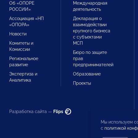
Об «ОПОРЕ
Международная
РОССИИ»
деятельность
Ассоциация «НП
Декларация о
«ОПОРА»
взаимодействии
крупного бизнеса
Новости
с субъектами
Комитеты и
МСП
Комиссии
Бюро по защите
Региональное
прав
развитие
предпринимателей
Экспертиза и
Образование
Аналитика
Проекты
Разработка сайта —
Flips
Мы используем co
с
политикой конф