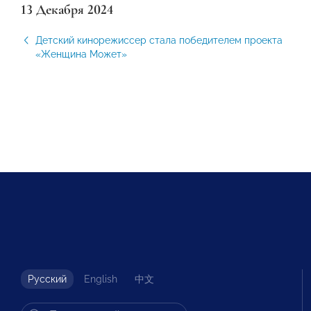
13 Декабря 2024
Детский кинорежиссер стала победителем проекта
«Женщина Может»
Русский
English
中文