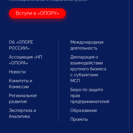
Вступи в «ОПОРУ»
Об «ОПОРЕ
Международная
РОССИИ»
деятельность
Ассоциация «НП
Декларация о
«ОПОРА»
взаимодействии
крупного бизнеса
Новости
с субъектами
Комитеты и
МСП
Комиссии
Бюро по защите
Региональное
прав
развитие
предпринимателей
Экспертиза и
Образование
Аналитика
Проекты