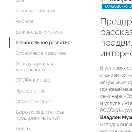
Все
ТАМБОВСКАЯ 
Главные события
Предпр
Анонсы
расска
Важное для бизнеса
продви
Региональное развитие
интерн
Отраслевое развитие
Международная
В условиях с
деятельность
становится н
ОПОРА в лицах
актуальных тр
полезный навы
Пресса о нас
семинара «Э
Особое мнение
и услуг в ин
РОССИИ», рук
Бюро по защите прав
Владлен Муз
предпринимателей
методах онла
Видео
практическим