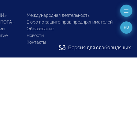
ИИ»
Международная деятельность
ОПОРА»
Бюро по защите прав предпринимателей
RU
ии
Образование
итие
Новости
Контакты
Версия для слабовидящих