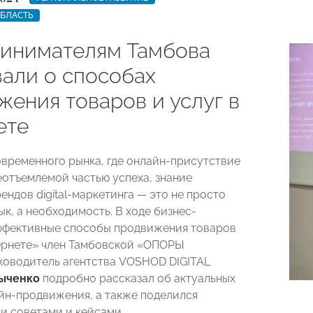
ОБЛАСТЬ
инимателям Тамбова
зали о способах
жения товаров и услуг в
ете
овременного рынка, где онлайн-присутствие
еотъемлемой частью успеха, знание
ендов digital-маркетинга — это не просто
к, а необходимость. В ходе бизнес-
ффективные способы продвижения товаров
тернете» член Тамбовской «ОПОРЫ
оводитель агентства VOSHOD DIGITAL
ыченко
подробно рассказал об актуальных
йн-продвижения, а также поделился
и советами и кейсами.