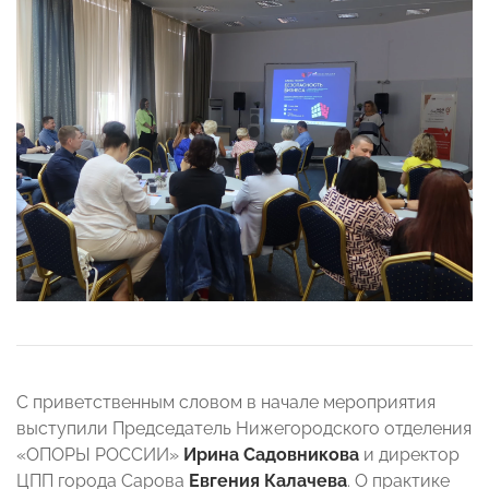
С приветственным словом в начале мероприятия
выступили Председатель Нижегородского отделения
«ОПОРЫ РОССИИ»
Ирина Садовникова
и директор
ЦПП города Сарова
Евгения Калачева
. О практике