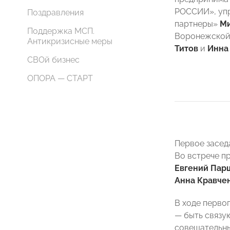
РОССИИ», уп
Поздравления
партнеры»
Ми
Поддержка МСП.
Воронежско
Антикризисные меры
Титов
и
Инна
СВОй бизнес
ОПОРА — СТАРТ
Первое засед
Во встрече п
Евгений Пар
Анна Кравче
В ходе перво
— быть связу
совещательны