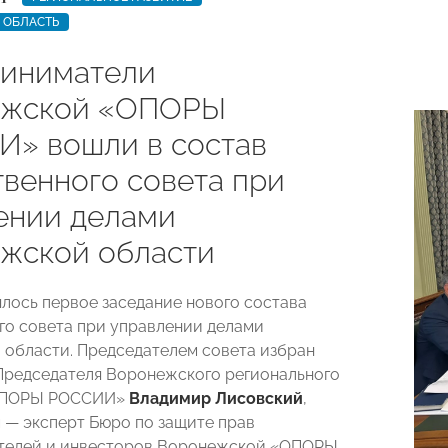
 ОБЛАСТЬ
иниматели
ежской «ОПОРЫ
» вошли в состав
венного совета при
ении делами
жской области
ялось первое заседание нового состава
о совета при управлении делами
области. Председателем совета избран
Председателя Воронежского регионального
«ОПОРЫ РОССИИ»
Владимир Лисовский
,
 — эксперт Бюро по защите прав
телей и инвесторов Воронежской «ОПОРЫ