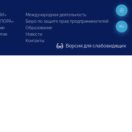
ИИ»
Международная деятельность
ОПОРА»
Бюро по защите прав предпринимателей
RU
ии
Образование
итие
Новости
Контакты
Версия для слабовидящих