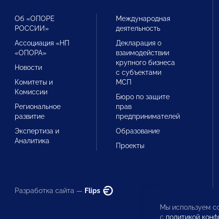
Об «ОПОРЕ
Международная
РОССИИ»
деятельность
Ассоциация «НП
Декларация о
«ОПОРА»
взаимодействии
крупного бизнеса
Новости
с субъектами
Комитеты и
МСП
Комиссии
Бюро по защите
Региональное
прав
развитие
предпринимателей
Экспертиза и
Образование
Аналитика
Проекты
Разработка сайта —
Flips
Мы используем co
с
политикой конф