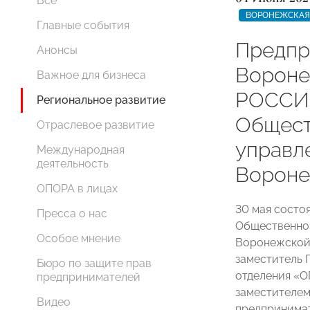
Все
ВОРОНЕЖСКАЯ
Главные события
Предпр
Анонсы
Ворон
Важное для бизнеса
РОССИИ
Региональное развитие
Общест
Отраслевое развитие
управл
Международная
деятельность
Вороне
ОПОРА в лицах
30 мая состо
Пресса о нас
Общественног
Особое мнение
Воронежской 
заместитель 
Бюро по защите прав
отделения 
предпринимателей
заместителем
Видео
предпринима