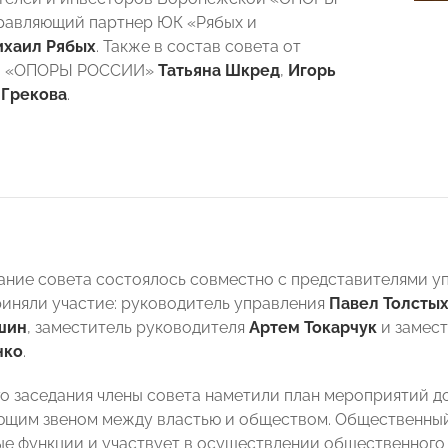
равляющий партнер ЮК «Рябых и
хаил Рябых
. Также в состав совета от
й «ОПОРЫ РОССИИ»
Татьяна Шкред
,
Игорь
 Грекова
.
ание совета состоялось совместно с представителями у
риняли участие: руководитель управления
Павел Толсты
шин
, заместитель руководителя
Артем Токарчук
и замест
нко
.
го заседания члены совета наметили план мероприятий до
ющим звеном между властью и обществом. Общественный
е функции и участвует в осуществлении общественного 