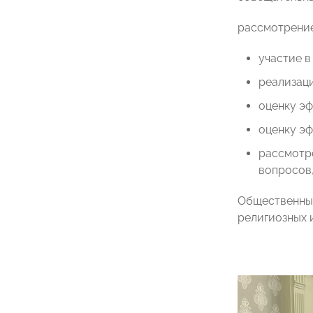
рассмотрение
участие в
реализац
оценку эф
оценку э
рассмотре
вопросов
Общественный
религиозных 