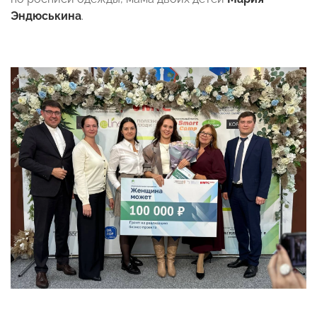
Эндюськина
.