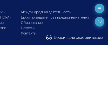
ИИ»
Международная деятельность
ОПОРА»
Бюро по защите прав предпринимателей
RU
ии
Образование
итие
Новости
Контакты
Версия для слабовидящих