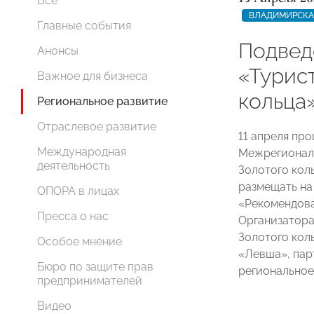
Все
ВЛАДИМИРСКА
Главные события
Подвед
Анонсы
«Турис
Важное для бизнеса
кольца
Региональное развитие
Отраслевое развитие
11 апреля пр
Международная
Межрегиональ
деятельность
Золотого кол
размещать на
ОПОРА в лицах
«Рекомендова
Пресса о нас
Организатора
Золотого кол
Особое мнение
«Левша», пар
Бюро по защите прав
регионально
предпринимателей
Видео