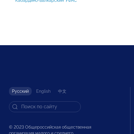
Кабардино-Балкарским УФАС
Русский
English
中文
© 2023 Общероссийская общественная
организация малого и среднего