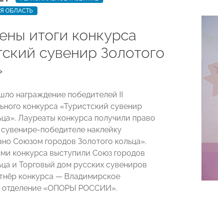
Я ОБЛАСТЬ
ены итоги конкурса
тский сувенир Золотого
»
ошло награждение победителей II
ного конкурса «Туристский сувенир
ьца». Лауреаты конкурса получили право
 сувенире-победителе наклейку
но Союзом городов Золотого кольца».
ми конкурса выступили Союз городов
ьца и Торговый дом русских сувениров
тнёр конкурса — Владимирское
е отделение «ОПОРЫ РОССИИ».