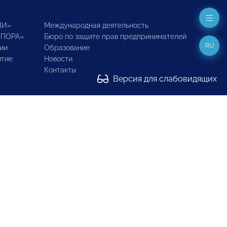
ИИ»
Международная деятельность
ОПОРА»
Бюро по защите прав предпринимателей
RU
ии
Образование
итие
Новости
Контакты
Версия для слабовидящих