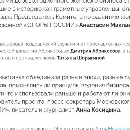
рами дореволюционного женского бизнеса ст
ие в историю как грамотные управленцы, бл
азала Председатель Комитета по развитию же
сковной «ОПОРЫ РОССИИ»
Анастасия Макла
 день слова поздравлений звучали и от прославленных п
ческой династии Абрикосовых
Дмитрия Абрикосова
, а
антов и промышленников
Татьяны Шорыгиной
.
ыставка объединила разные эпохи, разные су
ла, поменялись ли принципы ведения бизнеса,
инге использовали раньше и работают ли они
овитель проекта, пресс-секретарь Московско
И», писатель и журналист
Анна Косицына
.
отовыставку можно до 14 марта в часы работы
Музея пр