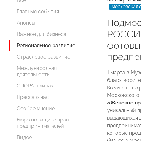
Все
МОСКОВСКАЯ 
Главные события
Подмос
Анонсы
РОССИ
Важное для бизнеса
фотовы
Региональное развитие
предпр
Отраслевое развитие
Международная
1 марта в Му
деятельность
благотворите
ОПОРА в лицах
Комитета по 
Московского
Пресса о нас
«Женское пр
Особое мнение
уникальный п
выдающихся 
Бюро по защите прав
предпринимат
предпринимателей
которые прод
Видео
бизнес в Мос