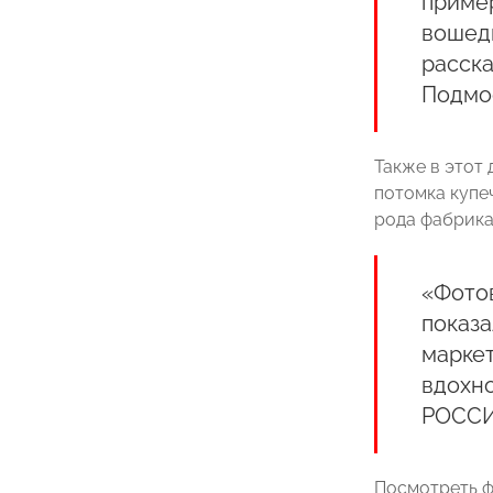
приме
вошедш
расск
Подмо
Также в этот
потомка купе
рода фабрик
«Фотов
показа
маркет
вдохн
РОССИ
Посмотреть ф