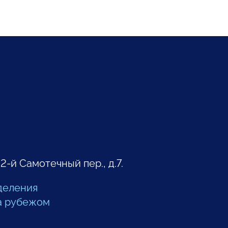
 2-й Самотечный пер., д.7.
деления
а рубежом