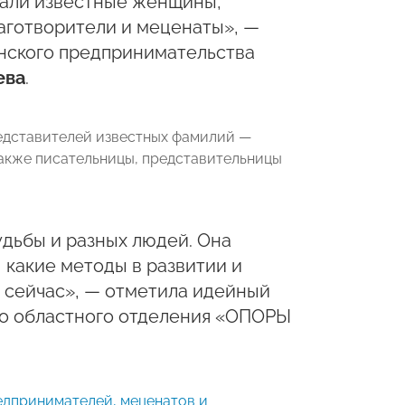
али известные женщины,
аготворители и меценаты», —
нского предпринимательства
ева
.
редставителей известных фамилий —
 также писательницы, представительницы
дьбы и разных людей. Она
 какие методы в развитии и
 сейчас», — отметила идейный
го областного отделения «ОПОРЫ
едпринимателей, меценатов и