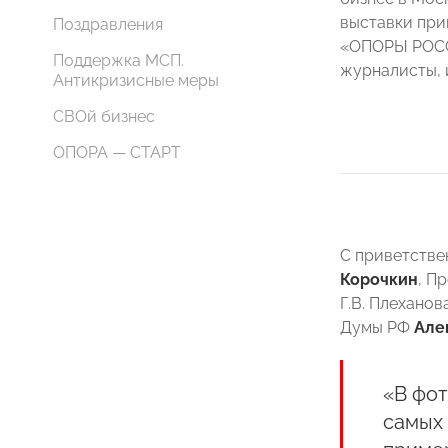
выставки при
Поздравления
«ОПОРЫ РОСС
Поддержка МСП.
журналисты, 
Антикризисные меры
СВОй бизнес
ОПОРА — СТАРТ
С приветств
Корочкин
, П
Г.В. Плехано
Думы РФ
Але
«В фо
самых 