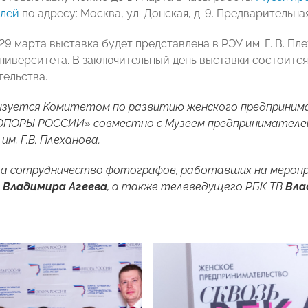
елей
по адресу: Москва, ул. Донская, д. 9. Предварительна
 29 марта выставка будет представлена в РЭУ им. Г. В. Пл
ниверситета. В заключительный день выставки состоится
ельства.
изуется Комитетом по развитию женского предприним
ОПОРЫ РОССИИ» совместно с Музеем предпринимателей
им. Г.В. Плеханова.
за сотрудничество фотографов, работавших на мероп
и
Владимира Агеева
, а также телеведущего РБК ТВ
Вла