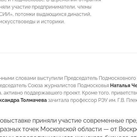
няли участие предприниматели, члены
ИИ», потомки выдающихся династий,
искусствоведы и историки.
енными словами выступили Председатель Подмосковно
редседатель Союза журналистов Подмосковья
Наталья Ч
ва, активно поддержавшего проект. Кроме того, приветст
ксандра Толмачева
зачитала профессор РЭУ им. Г.В. Пл
товыставке приняли участие современные пр
разных точек Московской области — от Воскр