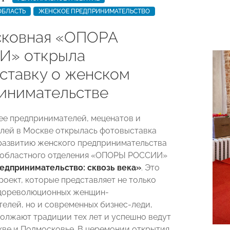
ОБЛАСТЬ
ЖЕНСКОЕ ПРЕДПРИНИМАТЕЛЬСТВО
ковная «ОПОРА
И» открыла
ставку о женском
инимательстве
зее предпринимателей, меценатов и
лей в Москве открылась фотовыставка
развитию женского предпринимательства
 областного отделения «ОПОРЫ РОССИИ»
едпринимательство: сквозь века»
. Это
роект, которые представляет не только
дореволюционных женщин-
елей, но и современных бизнес-леди,
олжают традиции тех лет и успешно ведут
кве и Подмосковье. В церемонии открытия