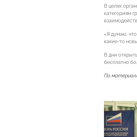
В целях орга
категориям г
взаимодейств
«Я думаю, чт
какие-то нов
В дни открыт
бесплатно бо
По материал