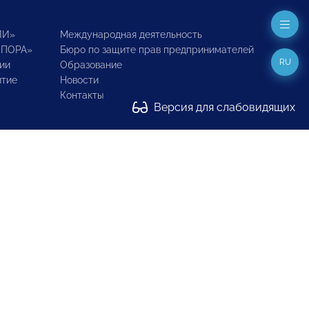
ИИ»
Международная деятельность
ОПОРА»
Бюро по защите прав предпринимателей
RU
ии
Образование
итие
Новости
Контакты
Версия для слабовидящих