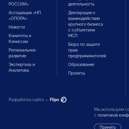
РОССИИ»
деятельность
Ассоциация «НП
Декларация о
«ОПОРА»
взаимодействии
крупного бизнеса
Новости
с субъектами
Комитеты и
МСП
Комиссии
Бюро по защите
Региональное
прав
развитие
предпринимателей
Экспертиза и
Образование
Аналитика
Проекты
Разработка сайта —
Flips
Мы используем co
с
политикой конф
Принять