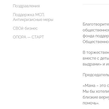
Поздравления
Поддержка МСП.
Антикризисные меры
Благотворите
СВОй бизнес
общественног
фонда поддер
ОПОРА — СТАРТ
Общественной
В торжествен
вместе с дет
выдрами» и и
Председател
«Мама – это 
Мы бы хотели
близкие верну
помочь».