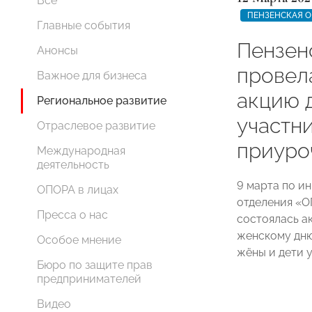
Все
ПЕНЗЕНСКАЯ О
Главные события
Пензен
Анонсы
провел
Важное для бизнеса
акцию 
Региональное развитие
участн
Отраслевое развитие
приуро
Международная
деятельность
9 марта по и
ОПОРА в лицах
отделения «
Пресса о нас
состоялась а
женскому дню
Особое мнение
жёны и дети 
Бюро по защите прав
предпринимателей
Видео