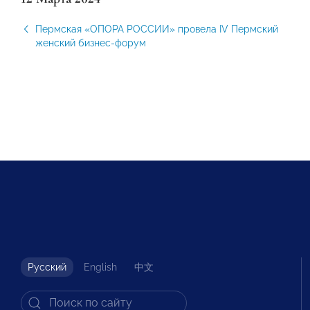
Пермская «ОПОРА РОССИИ» провела IV Пермский
женский бизнес-форум
Русский
English
中文