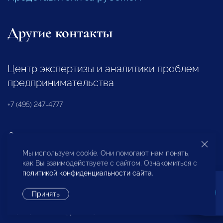
Другие контакты
Центр экспертизы и аналитики проблем
предпринимательства
+7 (495) 247-4777
Отдел регионального развития
Мы используем cookie. Они помогают нам понять,
+7 (495) 247-4777 (доб. 116, 117)
как Вы взаимодействуете с сайтом. Ознакомиться с
политикой конфиденциальности сайта
.
Ассоциация «НП «ОПОРА»
Принять
+7 (495) 247-4777 (доб. 124)