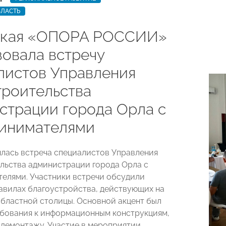
БЛАСТЬ
ская «ОПОРА РОССИИ»
зовала встречу
листов Управления
троительства
страции города Орла с
инимателями
ялась встреча специалистов Управления
льства администрации города Орла с
елями. Участники встречи обсудили
авилах благоустройства, действующих на
бластной столицы. Основной акцент был
ебования к информационным конструкциям,
 демонтажу. Участие в мероприятии