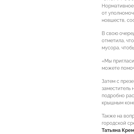
Нормативное 
от уполномоч
новшеств, со
В свою очере
отметила, что
мусора, чтоб
«Мы пригласил
можете помочь
Затем с през
заместитель 
подробно рас
крышным конс
Также на воп
городской ср
Татьяна Кре