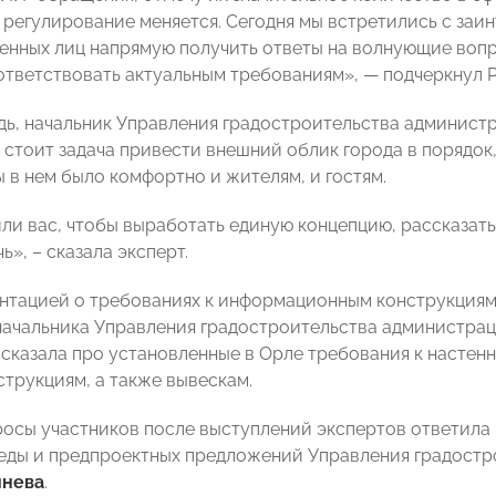
регулирование меняется. Сегодня мы встретились с за
енных лиц напрямую получить ответы на волнующие вопро
ответствовать актуальным требованиям», — подчеркнул Р
дь, начальник Управления градостроительства админист
 стоит задача привести внешний облик города в порядок,
ы в нем было комфортно и жителям, и гостям.
и вас, чтобы выработать единую концепцию, рассказать о
», – сказала эксперт.
ентацией о требованиях к информационным конструкция
начальника Управления градостроительства администра
сказала про установленные в Орле требования к настен
трукциям, а также вывескам.
росы участников после выступлений экспертов ответила
еды и предпроектных предложений Управления градостр
мнева
.