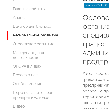
Все
ОРЛОВСКАЯ О
Главные события
Орлов
Анонсы
органи
Важное для бизнеса
специа
Региональное развитие
градос
Отраслевое развитие
админи
Международная
деятельность
предпр
ОПОРА в лицах
2 июля состо
Пресса о нас
градостроите
Особое мнение
предпринимат
вопросы о пр
Бюро по защите прав
территории о
предпринимателей
сделан на тр
Видео
их монтажу и