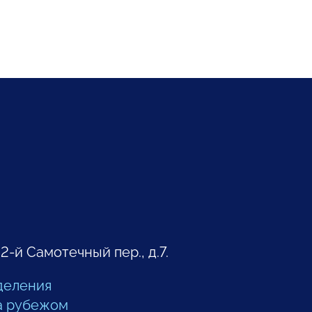
 2-й Самотечный пер., д.7.
деления
а рубежом