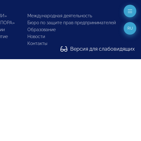
ИИ»
Международная деятельность
ОПОРА»
Бюро по защите прав предпринимателей
RU
ии
Образование
итие
Новости
Контакты
Версия для слабовидящих