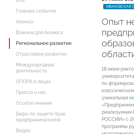
Все
ИВАНОВСКАЯ 
Главные события
Опыт н
Анонсы
предпр
Важное для бизнеса
образо
Региональное развитие
област
Отраслевое развитие
Международная
18 июня рект
деятельность
университет
ОПОРА в лицах
по формиров
классическом
Пресса о нас
уникальная
ма
Особое мнение
«Предпринима
реализуемая
Бюро по защите прав
РОССИИ» с 20
предпринимателей
программы ру
Видео
молодежного