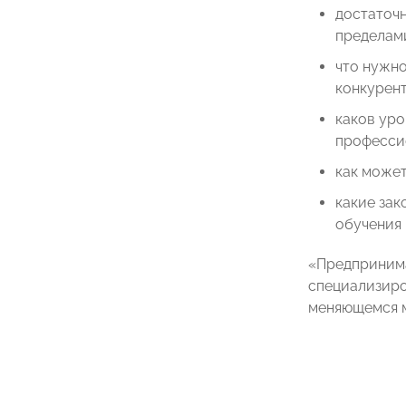
достаточн
пределам
что нужно
конкурент
каков ур
професси
как може
какие за
обучения 
«Предпринима
специализиро
меняющемся м