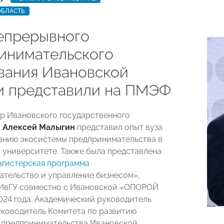
ОБЛАСТЬ
епрерывного
инимательского
вания Ивановской
и представили на ПМЭФ
ор Ивановского государственного
а
Алексей Малыгин
представил опыт вуза
анию экосистемы предпринимательства в
 университете. Также была представлена
гистерская программа
тельство и управление бизнесом»,
 ИвГУ совместно с Ивановской «ОПОРОЙ
24 года. Академический руководитель
ководитель Комитета по развитию
 предпринимательства Ивановской