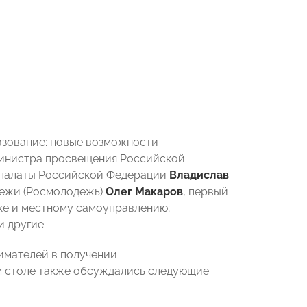
азование: новые возможности
Министра просвещения Российской
й палаты Российской Федерации
Владислав
дежи (Росмолодежь)
Олег Макаров
, первый
ке и местному самоуправлению;
и другие.
имателей в получении
м столе также обсуждались следующие