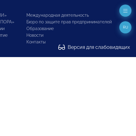
ИИ»
Международная деятельность
ОПОРА»
Бюро по защите прав предпринимателей
RU
ии
Образование
итие
Новости
Контакты
Версия для слабовидящих