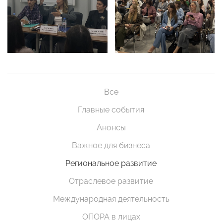
Все
Главные события
Анонсы
Важное для бизнеса
Региональное развитие
Отраслевое развитие
Международная деятельность
ОПОРА в лицах