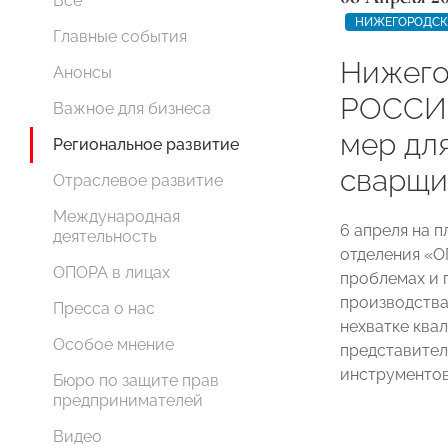
Все
НИЖЕГОРОДСК
Главные события
Нижего
Анонсы
РОССИИ
Важное для бизнеса
мер дл
Региональное развитие
сварщи
Отраслевое развитие
Международная
6 апреля на 
деятельность
отделения «
ОПОРА в лицах
проблемах и 
производства
Пресса о нас
нехватке ква
Особое мнение
представител
инструментов
Бюро по защите прав
предпринимателей
Видео