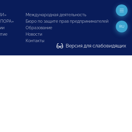
ИИ»
Международная деятельность
ОПОРА»
Бюро по защите прав предпринимателей
RU
ии
Образование
итие
Новости
Контакты
Версия для слабовидящих