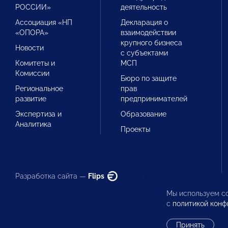
РОССИИ»
деятельность
Ассоциация «НП
Декларация о
«ОПОРА»
взаимодействии
крупного бизнеса
Новости
с субъектами
Комитеты и
МСП
Комиссии
Бюро по защите
Региональное
прав
развитие
предпринимателей
Экспертиза и
Образование
Аналитика
Проекты
Разработка сайта —
Flips
Мы используем co
с
политикой конф
Принять