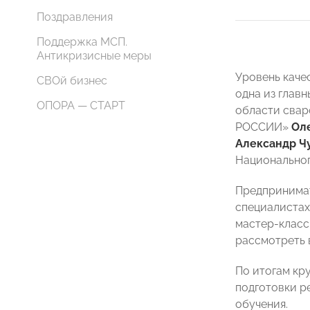
Поздравления
Поддержка МСП.
Антикризисные меры
Уровень каче
СВОй бизнес
одна из глав
ОПОРА — СТАРТ
области свар
РОССИИ»
Ол
Александр Ч
Национальног
Предпринимат
специалистах
мастер-класс
рассмотреть 
По итогам кр
подготовки р
обучения.