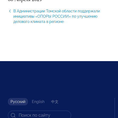
В Администрации Томской области поддержали
инициативы «ОПОРЫ РОССИИ» по улучшению
делового климата в регионе
Русский
English
中文