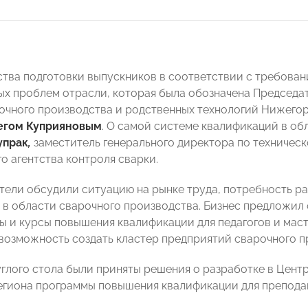
ства подготовки выпускников в соответствии с требова
ных проблем отрасли, которая была обозначена Председа
очного производства и родственных технологий Нижего
егом Куприяновым
. О самой системе квалификаций в об
упрак
,
заместитель генерального директора по техничес
о агентства контроля сварки.
ели обсудили ситуацию на рынке труда, потребность р
 в области сварочного производства. Бизнес предложил
ы и курсы повышения квалификации для педагогов и маст
возможность создать кластер предприятий сварочного 
углого стола были приняты решения о разработке в Це
егиона программы повышения квалификации для препода