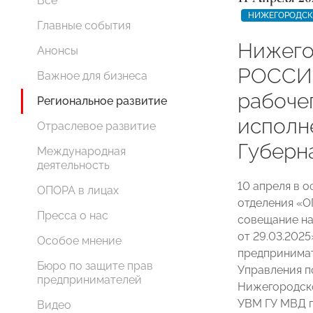
Все
НИЖЕГОРОДСК
Главные события
Нижего
Анонсы
РОССИИ
Важное для бизнеса
рабоче
Региональное развитие
исполн
Отраслевое развитие
Губерн
Международная
деятельность
10 апреля в 
ОПОРА в лицах
отделения «
Пресса о нас
совещание на
от 29.03.202
Особое мнение
предпринимат
Бюро по защите прав
Управления п
предпринимателей
Нижегородско
УВМ ГУ МВД п
Видео