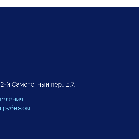
 2-й Самотечный пер., д.7.
деления
а рубежом