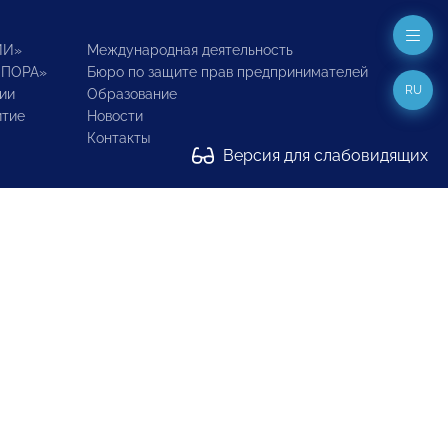
ИИ»
Международная деятельность
ОПОРА»
Бюро по защите прав предпринимателей
RU
ии
Образование
итие
Новости
Контакты
Версия для слабовидящих