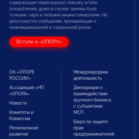
содержащие нецензурную лексику и/или
оскорбления, даже в случае замены букв
точками, тире и любыми иными символами. Не
допускаются сообщения, призывающие к
межнациональной и социальной розни.
Вступи в «ОПОРУ»
Об «ОПОРЕ
Международная
РОССИИ»
деятельность
Ассоциация «НП
Декларация о
«ОПОРА»
взаимодействии
крупного бизнеса
Новости
с субъектами
Комитеты и
МСП
Комиссии
Бюро по защите
Региональное
прав
развитие
предпринимателей