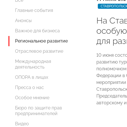
Все
СТАВРОПОЛЬС
Главные события
На Ста
Анонсы
особую
Важное для бизнеса
для ра
Региональное развитие
Отраслевое развитие
10 июня сост
Международная
развитию тур
деятельность
полномочном 
Федерации в 
ОПОРА в лицах
мероприятии 
Пресса о нас
Ставропольс
Председател
Особое мнение
авторскому 
Бюро по защите прав
предпринимателей
Видео