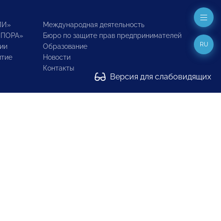
ИИ»
Международная деятельность
ОПОРА»
Бюро по защите прав предпринимателей
RU
ии
Образование
итие
Новости
Контакты
Версия для слабовидящих