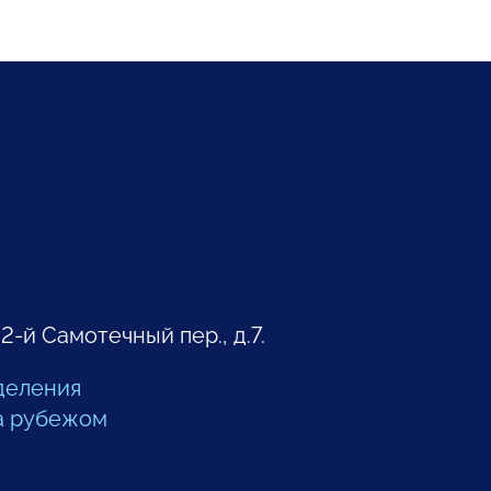
 2-й Самотечный пер., д.7.
деления
а рубежом