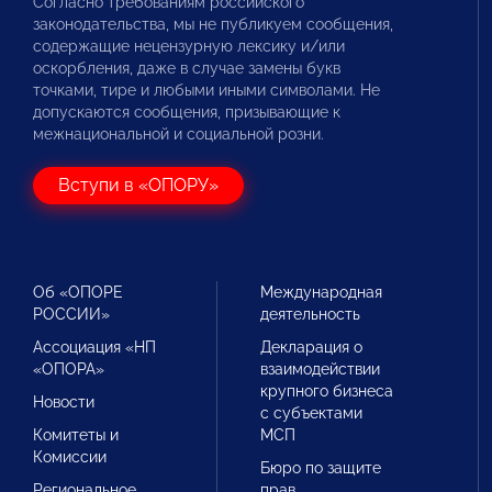
Согласно требованиям российского
законодательства, мы не публикуем сообщения,
содержащие нецензурную лексику и/или
оскорбления, даже в случае замены букв
точками, тире и любыми иными символами. Не
допускаются сообщения, призывающие к
межнациональной и социальной розни.
Вступи в «ОПОРУ»
Об «ОПОРЕ
Международная
РОССИИ»
деятельность
Ассоциация «НП
Декларация о
«ОПОРА»
взаимодействии
крупного бизнеса
Новости
с субъектами
Комитеты и
МСП
Комиссии
Бюро по защите
Региональное
прав