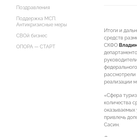
Поздравления
Поддержка МСП.
Антикризисные меры
Итоги и даль
СВОй бизнес
средств разм
СКФО
Владим
ОПОРА — СТАРТ
департаменто
руководители
федерального
рассмотрели 
реализации м
«Сфера туриз
количества с
оказываемых 
привлечь доп
Сасин.