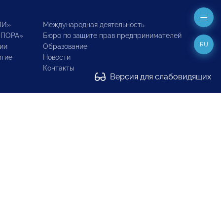
ИИ»
Международная деятельность
ОПОРА»
Бюро по защите прав предпринимателей
RU
ии
Образование
итие
Новости
Контакты
Версия для слабовидящих