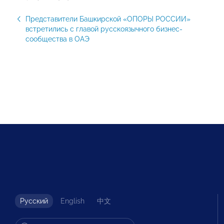
Представители Башкирской «ОПОРЫ РОССИИ»
встретились с главой русскоязычного бизнес-
сообщества в ОАЭ
Русский
English
中文