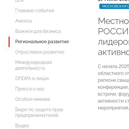
Все
МОСКОВСКАЯ 
Главные события
Местно
Анонсы
РОССИИ
Важное для бизнеса
лидеро
Региональное развитие
активн
Отраслевое развитие
Международная
С начала 202
деятельность
областного 
ОПОРА в лицах
регионе свыш
конференции, 
Пресса о нас
встречи, фор
Особое мнение
активности с
мероприятий
Бюро по защите прав
предпринимателей
Видео