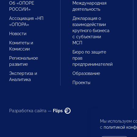
Об «ОПОРЕ
Международная
РОССИИ»
деятельность
Ассоциация «НП
Декларация о
«ОПОРА»
взаимодействии
крупного бизнеса
Новости
с субъектами
Комитеты и
МСП
Комиссии
Бюро по защите
Региональное
прав
развитие
предпринимателей
Экспертиза и
Образование
Аналитика
Проекты
Разработка сайта —
Flips
Мы используем co
с
политикой конф