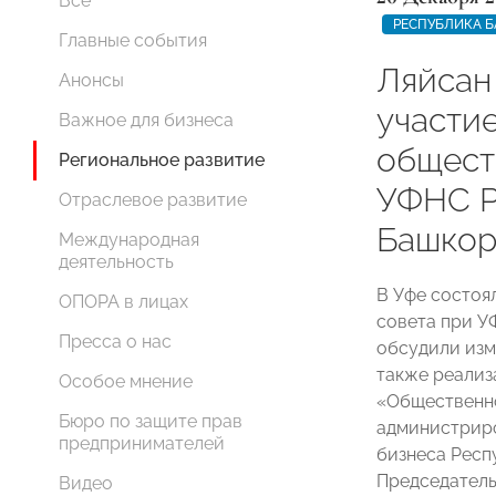
Все
РЕСПУБЛИКА 
Главные события
Ляйсан
Анонсы
участи
Важное для бизнеса
общест
Региональное развитие
УФНС Р
Отраслевое развитие
Башкор
Международная
деятельность
В Уфе состоя
ОПОРА в лицах
совета при У
Пресса о нас
обсудили изм
также реализ
Особое мнение
«Общественно
Бюро по защите прав
администриро
предпринимателей
бизнеса Респ
Председатель
Видео