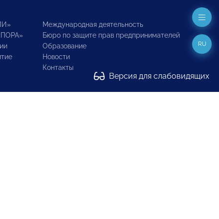
ИИ»
Международная деятельность
ОПОРА»
Бюро по защите прав предпринимателей
RU
ии
Образование
итие
Новости
Контакты
Версия для слабовидящих