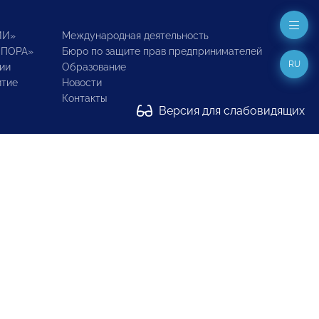
ИИ»
Международная деятельность
ОПОРА»
Бюро по защите прав предпринимателей
RU
ии
Образование
итие
Новости
Контакты
Версия для слабовидящих