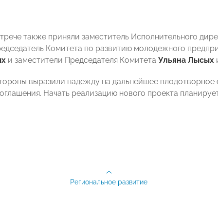
стрече также приняли заместитель Исполнительного д
редседатель Комитета по развитию молодежного предпр
ых
и заместители Председателя Комитета
Ульяна Лысых
стороны выразили надежду на дальнейшее плодотворное 
оглашения. Начать реализацию нового проекта планируетс
Региональное развитие