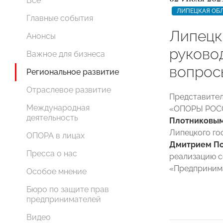
Все
ЛИПЕЦКАЯ ОБ
Главные события
Липецк
Анонсы
руково
Важное для бизнеса
вопрос
Региональное развитие
Отраслевое развитие
Представител
Международная
«ОПОРЫ РОСС
деятельность
Плотниковы
Липецкого го
ОПОРА в лицах
Дмитрием П
Пресса о нас
реализацию с
«Предпринима
Особое мнение
Бюро по защите прав
предпринимателей
Видео