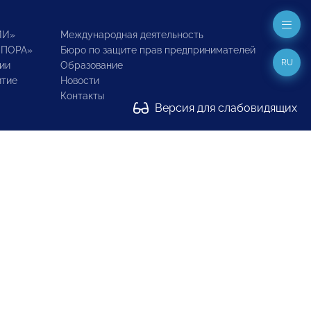
ИИ»
Международная деятельность
ОПОРА»
Бюро по защите прав предпринимателей
RU
ии
Образование
итие
Новости
Контакты
Версия для слабовидящих