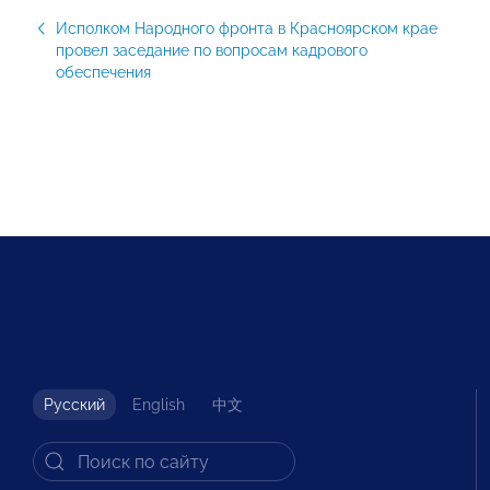
Исполком Народного фронта в Красноярском крае
провел заседание по вопросам кадрового
обеспечения
Русский
English
中文