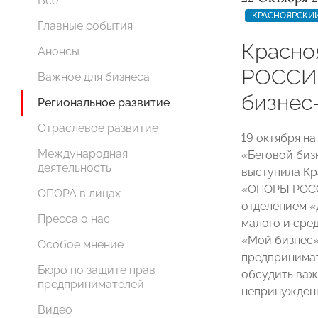
Все
КРАСНОЯРСКИЙ
Главные события
Красно
Анонсы
РОССИИ
Важное для бизнеса
бизнес
Региональное развитие
Отраслевое развитие
19 октября н
Международная
«Беговой биз
деятельность
выступила Кр
«ОПОРЫ РОСС
ОПОРА в лицах
отделением «
Пресса о нас
малого и сре
«Мой бизнес»
Особое мнение
предпринимат
Бюро по защите прав
обсудить важ
предпринимателей
непринужден
Видео