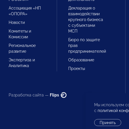
Ассоциация «НП
Декларация о
«ОПОРА»
взаимодействии
крупного бизнеса
Новости
с субъектами
Комитеты и
МСП
Комиссии
Бюро по защите
Региональное
прав
развитие
предпринимателей
Экспертиза и
Образование
Аналитика
Проекты
Разработка сайта —
Flips
Мы используем co
с
политикой конф
Принять